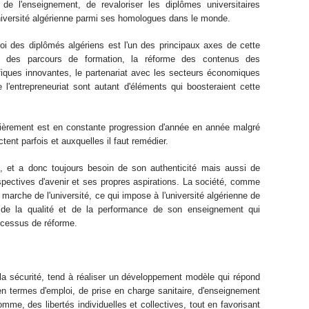
é de l'enseignement, de revaloriser les diplômes universitaires
université algérienne parmi ses homologues dans le monde.
loi des diplômés algériens est l'un des principaux axes de cette
 et des parcours de formation, la réforme des contenus des
tifiques innovantes, le partenariat avec les secteurs économiques
 l'entrepreneuriat sont autant d'éléments qui boosteraient cette
culièrement est en constante progression d'année en année malgré
ctent parfois et auxquelles il faut remédier.
ve, et a donc toujours besoin de son authenticité mais aussi de
spectives d'avenir et ses propres aspirations. La société, comme
arche de l'université, ce qui impose à l'université algérienne de
de la qualité et de la performance de son enseignement qui
rocessus de réforme.
nts
et la sécurité, tend à réaliser un développement modèle qui répond
en termes d'emploi, de prise en charge sanitaire, d'enseignement
omme, des libertés individuelles et collectives, tout en favorisant