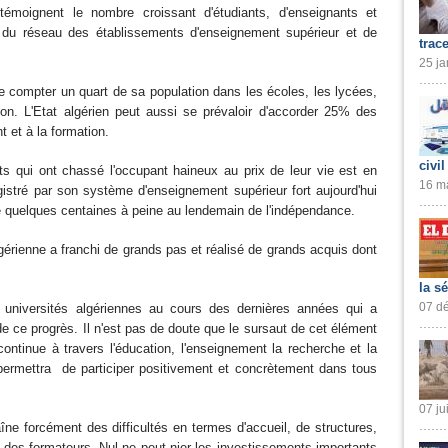
moignent le nombre croissant d'étudiants, d'enseignants et
nt du réseau des établissements d'enseignement supérieur et de
trac
25 ja
de compter un quart de sa population dans les écoles, les lycées,
ion. L'Etat algérien peut aussi se prévaloir d'accorder 25% des
 et à la formation.
civil
nts qui ont chassé l'occupant haineux au prix de leur vie est en
16 ma
registré par son système d'enseignement supérieur fort aujourd'hui
tre quelques centaines à peine au lendemain de l'indépendance.
gérienne a franchi de grands pas et réalisé de grands acquis dont
la s
07 dé
 universités algériennes au cours des dernières années qui a
e ce progrès. Il n'est pas de doute que le sursaut de cet élément
ontinue à travers l'éducation, l'enseignement la recherche et la
i permettra de participer positivement et concrètement dans tous
07 ju
ne forcément des difficultés en termes d'accueil, de structures,
 des formateurs. Nul ne peut nier les investissements importants