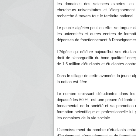
les domaines des sciences exactes, en té
chercheurs universitaires et l'élargisseme
recherche à travers tout le territoire national.
Le peuple algérien peut en effet se targuer 
les universités et autres centres de format
dépenses de fonctionnement à l'enseignement
L'Algérie qui célèbre aujourd'hui ses étudia
droit de s'enorgueillir du bond qualitatif en
de 1,5 million d'étudiants et étudiantes con
Dans le sillage de cette avancée, la jeune al
la nation est fière.
Le nombre croissant d'étudiantes dans les
dépassé les 60 %, est une preuve édifiante d
fondamental de la société et sa promotion c
formation scientifique et professionnelle lu
les domaines de la vie sociale.
L'accroissement du nombre d'étudiants entraî
d'équipement, d'encadrement et de formation