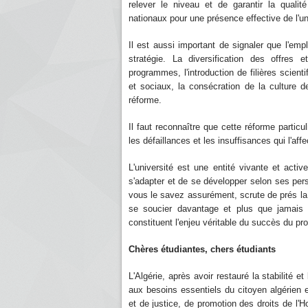
relever le niveau et de garantir la qualit
nationaux pour une présence effective de l'
Il est aussi important de signaler que l'emp
stratégie. La diversification des offres
programmes, l'introduction de filières scien
et sociaux, la consécration de la culture de
réforme.
Il faut reconnaître que cette réforme parti
les défaillances et les insuffisances qui l'affe
L'université est une entité vivante et acti
s'adapter et de se développer selon ses per
vous le savez assurément, scrute de prés la m
se soucier davantage et plus que jamais 
constituent l'enjeu véritable du succès du p
Chères étudiantes, chers étudia
L'Algérie, après avoir restauré la stabilité 
aux besoins essentiels du citoyen algérien 
et de justice, de promotion des droits de l'H