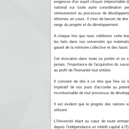
exigences d'un esprit citoyen irréprochable dan
national sur toute autre considération per
sérieusement au processus de développement
réformes en cours. Il n'est de besoin de dire 
rangs du progrès et du développement.
A chaque fois que nous célébrons cette éta
les faits dans nos universités qui matériali
garant de la mémoire collective et des hauts f
Cet évocation dans toute sa portée et sa s
jamais, l'importance de l'acquisition du sav
au profit de l'humanité tout entière.
Il convient de dire à ce titre que l'ère où l
impératif de nos jours d'accorder au poten
incontournable de tout processus de dévelo
Il est évident que le progrès des nations es
utilisent.
L'Université étant au cœur de toute entrepri
depuis l'indépendance un intérêt capital à l