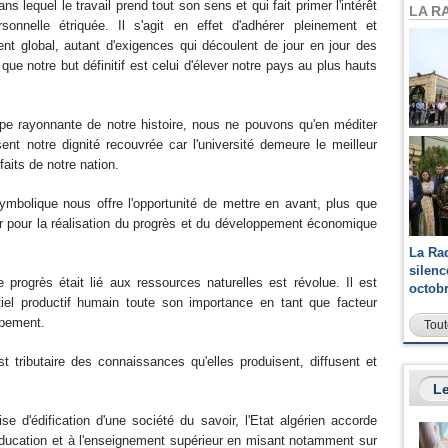
s lequel le travail prend tout son sens et qui fait primer l'intérêt
LA R
sonnelle étriquée. Il s'agit en effet d'adhérer pleinement et
 global, autant d'exigences qui découlent de jour en jour des
que notre but définitif est celui d'élever notre pays au plus hauts
pe rayonnante de notre histoire, nous ne pouvons qu'en méditer
sent notre dignité recouvrée car l'université demeure le meilleur
aits de notre nation.
ymbolique nous offre l'opportunité de mettre en avant, plus que
oir pour la réalisation du progrès et du développement économique
La Ra
silen
e progrès était lié aux ressources naturelles est révolue. Il est
octob
tiel productif humain toute son importance en tant que facteur
ppement.
Tout
t tributaire des connaissances qu'elles produisent, diffusent et
Le
se d'édification d'une société du savoir, l'Etat algérien accorde
'Education et à l'enseignement supérieur en misant notamment sur