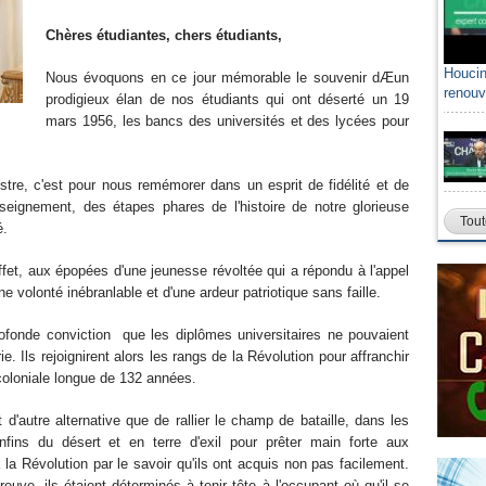
Chères étudiantes, chers étudiants,
Houcin
Sami A
Nous évoquons en ce jour mémorable le souvenir dÆun
renouv
algéri
prodigieux élan de nos étudiants qui ont déserté un 19
mars 1956, les bancs des universités et des lycées pour
ustre, c'est pour nous remémorer dans un esprit de fidélité et de
nseignement, des étapes phares de l'histoire de notre glorieuse
Tout
é.
fet, aux épopées d'une jeunesse révoltée qui a répondu à l'appel
ne volonté inébranlable et d'une ardeur patriotique sans faille.
profonde conviction que les diplômes universitaires ne pouvaient
e. Ils rejoignirent alors les rangs de la Révolution pour affranchir
 coloniale longue de 132 années.
 d'autre alternative que de rallier le champ de bataille, dans les
nfins du désert et en terre d'exil pour prêter main forte aux
la Révolution par le savoir qu'ils ont acquis non pas facilement.
euve, ils étaient déterminés à tenir tête à l'occupant où qu'il se