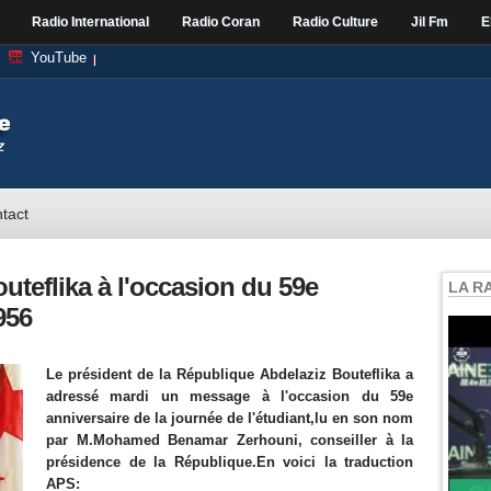
Radio International
Radio Coran
Radio Culture
Jil Fm
E
YouTube
tact
teflika à l'occasion du 59e
LA R
956
Le président de la République Abdelaziz Bouteflika a
adressé mardi un message à l'occasion du 59e
anniversaire de la journée de l'étudiant,lu en son nom
par M.Mohamed Benamar Zerhouni, conseiller à la
présidence de la République.En voici la traduction
APS: