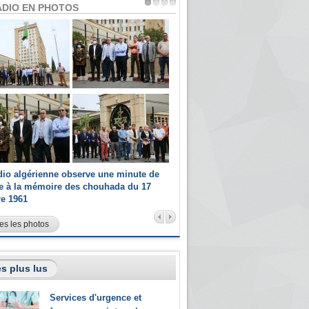
ADIO EN PHOTOS
dio algérienne observe une minute de
Les champions paralympiques 
ce à la mémoire des chouhada du 17
Radio Algérienne et recrutés 
re 1961
sportifs
es les photos
s plus lus
Services d'urgence et