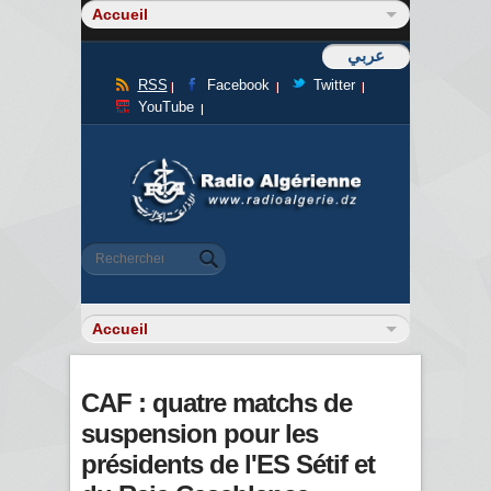
عربي
RSS
Facebook
Twitter
YouTube
Formulaire de recherche
Rechercher
CAF : quatre matchs de
suspension pour les
présidents de l'ES Sétif et