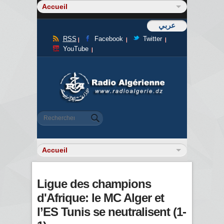
عربي
RSS
Facebook
Twitter
YouTube
Formulaire de recherche
Rechercher
Ligue des champions
d'Afrique: le MC Alger et
l’ES Tunis se neutralisent (1-