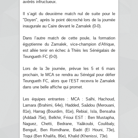
avérés infructueux.
Il s’agit du deuxième match nul de suite pour le
"Doyen", après le point décroché lors de la journée
inaugurale au Caire devant le Zamalek (0-0).
Dans l’autre match de cette poule, la formation
égyptienne du Zamalek, vice-champion d’Afrique,
est allée tenir en échec à Thiès les Sénégalais de
Teungueth FC (0-0).
Lors de la 3e journée, prévue les 5 et 6 mars
prochain, le MCA se rendra au Sénégal pour défier
Teungueth FC, alors que l’EST recevra le Zamalek
dans une belle affiche qui promet.
Les équipes entrantes : MCA : Salhi, Hachoud,
Lamara (Brahimi, 64e), Hadded, Saâdou (Merouani,
81e), Harrag (Bourdim, 81e), Rebiaï, Isla, Bensaha
(Addadi 75e), Belkhir, Frioui EST : Ben Mustapha,
Naguez, Chetti, Bedrane, Yaâkoubi, Coulibaly,
Benguit, Ben Romdhane, Badri (El Houni, 73e),
Togui (Ben Khalifa, 86e), Khalid (Khenissi, 73e).