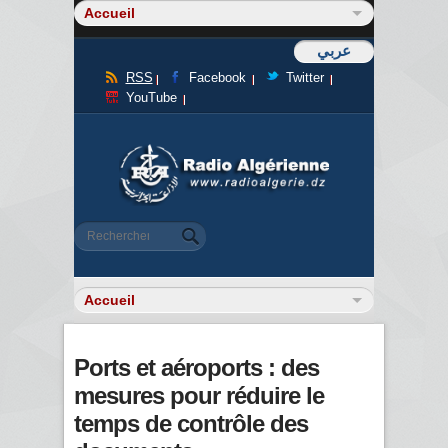
عربي
RSS
Facebook
Twitter
YouTube
Formulaire de recherche
Rechercher
Ports et aéroports : des
mesures pour réduire le
temps de contrôle des