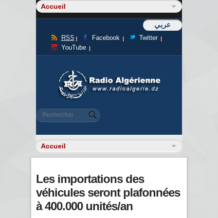
عربي
RSS
Facebook
Twitter
YouTube
Formulaire de recherche
Rechercher
Les importations des
véhicules seront plafonnées
à 400.000 unités/an