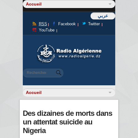
عربي
RSS
Facebook
Twitter
YouTube
Formulaire de recherche
Rechercher
Des dizaines de morts dans
un attentat suicide au
Nigeria