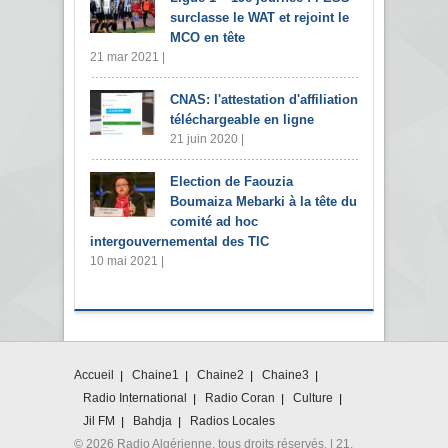
surclasse le WAT et rejoint le
MCO en tête
21 mar 2021 |
CNAS: l'attestation d'affiliation
téléchargeable en ligne
21 juin 2020 |
Election de Faouzia
Boumaiza Mebarki à la tête du
comité ad hoc
intergouvernemental des TIC
10 mai 2021 |
Accueil
Chaine1
Chaine2
Chaine3
Radio International
Radio Coran
Culture
Jil FM
Bahdja
Radios Locales
© 2026 Radio Algérienne. tous droits réservés. | 21,