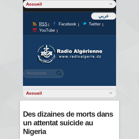
عربي
RSS
Facebook
Twitter
YouTube
Formulaire de recherche
Rechercher
Des dizaines de morts dans
un attentat suicide au
Nigeria