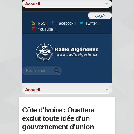
عربي
RSS
Facebook
Twitter
YouTube
Formulaire de recherche
Rechercher
Côte d'Ivoire : Ouattara
exclut toute idée d'un
gouvernement d'union