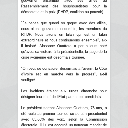
gouverner ensemble avec ses alliés du
Rassemblement des houphouétistes pour la
démocratie et la paix (RHDP, coalition au pouvoir).
"Je pense que quand on gagne avec des alliés,
nous allons gouverner ensemble, les membres du
RHDP. Nous avons un bilan qui est un bilan
extraordinaire et nous continuerons ensemble", a-t-
il insisté. Alassane Ouattara a par ailleurs noté
qu'avec sa victoire à la présidentielle, la page de la
crise ivoirienne est désormais tournée.
"On peut se consacrer désormais à l'avenir. la Côte
d'Ivoire est en marche vers le progrès", a-t-il
souligné.
Les Ivoiriens étaient aux urnes dimanche pour
désigner leur chef de l'Etat parmi sept candidats.
Le président sortant Alassane Ouattara, 73 ans, a
été réélu au premier tour de ce scrutin présidentiel
avec 83,66% des voix, selon la Commission
électorale. Il lui est accordé un nouveau mandat de