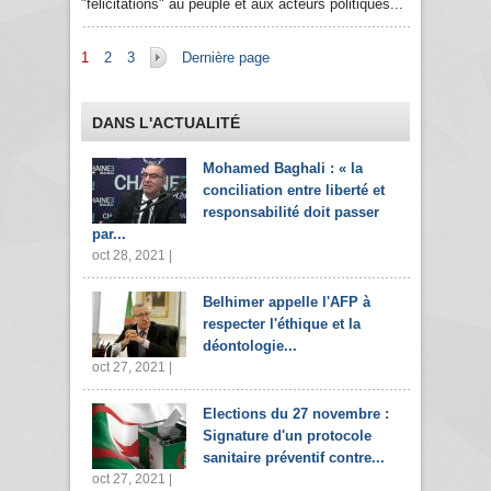
"félicitations" au peuple et aux acteurs politiques...
Pages
1
2
3
Dernière page
DANS L'ACTUALITÉ
Mohamed Baghali : « la
conciliation entre liberté et
responsabilité doit passer
par...
oct 28, 2021 |
Belhimer appelle l'AFP à
respecter l'éthique et la
déontologie...
oct 27, 2021 |
Elections du 27 novembre :
Signature d'un protocole
sanitaire préventif contre...
oct 27, 2021 |