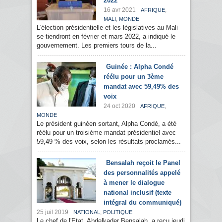
2022
16 avr 2021
,
AFRIQUE
,
MALI
MONDE
L'élection présidentielle et les législatives au Mali
se tiendront en février et mars 2022, a indiqué le
gouvernement. Les premiers tours de la...
Guinée : Alpha Condé
réélu pour un 3ème
mandat avec 59,49% des
voix
24 oct 2020
,
AFRIQUE
MONDE
Le président guinéen sortant, Alpha Condé, a été
réélu pour un troisième mandat présidentiel avec
59,49 % des voix, selon les résultats proclamés...
Bensalah reçoit le Panel
des personnalités appelé
à mener le dialogue
national inclusif (texte
intégral du communiqué)
25 juil 2019
,
NATIONAL
POLITIQUE
Le chef de l'Etat, Abdelkader Bensalah, a reçu jeudi