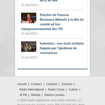
MCO en tête
21 mar 2021 |
Election de Faouzia
Boumaiza Mebarki à la tête du
comité ad hoc
intergouvernemental des TIC
10 mai 2021 |
Indonésie : une école militaire
frappée par l'épidémie de
coronavirus
12 juil 2020 |
Accueil
Chaine1
Chaine2
Chaine3
Radio International
Radio Coran
Culture
Jil FM
Bahdja
Radios Locales
© 2026 Radio Algérienne. tous droits réservés. | 21,
Boulevard des martyrs. Alger.
Tél:
023 500 301 |
Fax: