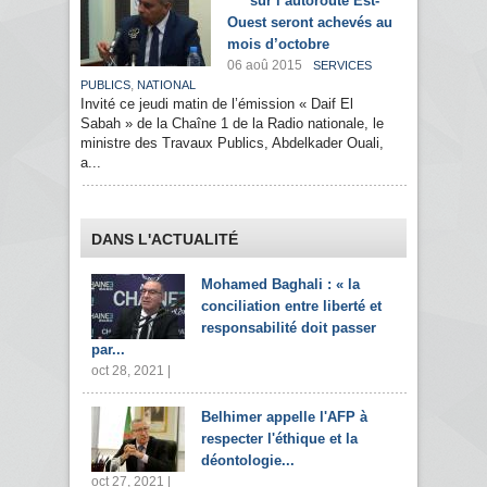
sur l’autoroute Est-
Ouest seront achevés au
mois d’octobre
06 aoû 2015
SERVICES
,
PUBLICS
NATIONAL
Invité ce jeudi matin de l’émission « Daif El
Sabah » de la Chaîne 1 de la Radio nationale, le
ministre des Travaux Publics, Abdelkader Ouali,
a...
DANS L'ACTUALITÉ
Mohamed Baghali : « la
conciliation entre liberté et
responsabilité doit passer
par...
oct 28, 2021 |
Belhimer appelle l'AFP à
respecter l'éthique et la
déontologie...
oct 27, 2021 |