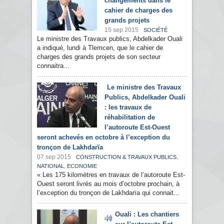
changements dans le
cahier de charges des
grands projets
15 sep 2015
SOCIÉTÉ
Le ministre des Travaux publics, Abdelkader Ouali
a indiqué, lundi à Tlemcen, que le cahier de
charges des grands projets de son secteur
connaitra...
Le ministre des Travaux
Publics, Abdelkader Ouali
: les travaux de
réhabilitation de
l’autoroute Est-Ouest
seront achevés en octobre à l’exception du
tronçon de Lakhdarïa
07 sep 2015
,
CONSTRUCTION & TRAVAUX PUBLICS
,
NATIONAL
ECONOMIE
« Les 175 kilomètres en travaux de l’autoroute Est-
Ouest seront livrés au mois d’octobre prochain, à
l’exception du tronçon de Lakhdarïa qui connait...
Ouali : Les chantiers