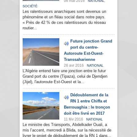
06 mai 2016
,
NATIONAL
SOCIÉTÉ
Les ralentisseurs anarchiques sont devenus un
phénomène et un fléau social dans notre pays.
« Près de 42 % de ces ralentisseurs du réseau
routier...
Future jonction Grand
port du centre-
Autoroute Est-Ouest-
Transsaharienne
26 avr 2016
NATIONAL
L'Algérie entend faire une jonction entre le futur
Grand port du centre (Tipaza), celui de Djendjen
(Jijel), l'autoroute Est-Ouest et la...
Dédoublement de la
RN 1 entre Chiffa et
Berrouaghia : le tronçon
doit être livré en 2017
11 fév 2016
NATIONAL
Le ministre des Transports, Abdelkader Ouali, a
mis l’accent, mercredi à Blida, sur la nécessité de
livrer le projet de dédoublement de la RN 1 dans...