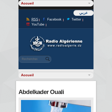
عربي
RSS
Facebook
Twitter
YouTube
Formulaire de recherche
Rechercher
Abdelkader Ouali