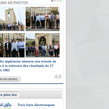
ADIO EN PHOTOS
dio algérienne observe une minute de
Les champions paralympiques 
ce à la mémoire des chouhada du 17
Radio Algérienne et recrutés 
re 1961
sportifs
es les photos
s plus lus
Trois liens électroniques