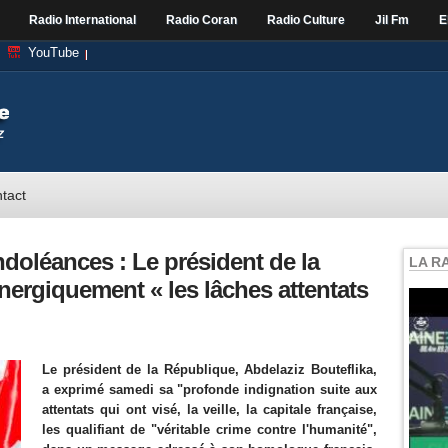
Radio International
Radio Coran
Radio Culture
Jil Fm
E
YouTube
tact
oléances : Le président de la
LA R
rgiquement « les lâches attentats
Le président de la République, Abdelaziz Bouteflika,
a exprimé samedi sa "profonde indignation suite aux
attentats qui ont visé, la veille, la capitale française,
les qualifiant de "véritable crime contre l'humanité",