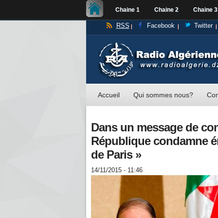
Chaine 1
Chaine 2
Chaine 3
RSS
Facebook
Twitter
Accueil
Qui sommes nous?
Con
Dans un message de cond
République condamne éne
de Paris »
14/11/2015 - 11:46