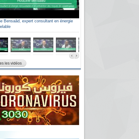
e Bensaâd, expert consultant en énergie
elable
es les vidéos