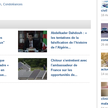
,
n
Condoléances
civil
16 ma
Abdelkader Dahdouh : «
es
les tentatives de la
zone
ux"
falsification de l’histoire
26 dé
de l’Algérie...
que
Chitour s'entretient avec
adre «
l'ambassadeur de
actu
 en
France sur les
14 oc
ue...
opportunités de...
clin
mala