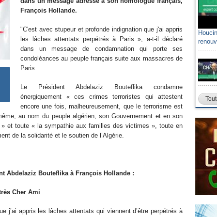
dans un message adressé à son homologue français,
François Hollande.
"C'est avec stupeur et profonde indignation que j'ai appris
Houcin
les lâches attentats perpétrés à Paris », a-t-il déclaré
renouv
dans un message de condamnation qui porte ses
condoléances au peuple français suite aux massacres de
Paris.
Le Président Abdelaziz Bouteflika condamne
énergiquement « ces crimes terroristes qui attestent
Tout
encore une fois, malheureusement, que le terrorisme est
là même, au nom du peuple algérien, son Gouvernement et en son
» et toute « la sympathie aux familles des victimes », toute en
t de la solidarité et le soutien de l’Algérie.
laziz Bouteflika à François Hollande :
s Cher Ami
e j’ai appris les lâches attentats qui viennent d’être perpétrés à