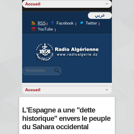
عربي
RSS
Facebook
Twitter
YouTube
Formulaire de recherche
Rechercher
L'Espagne a une "dette
historique" envers le peuple
du Sahara occidental