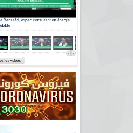
e Bensaâd, expert consultant en énergie
elable
es les vidéos