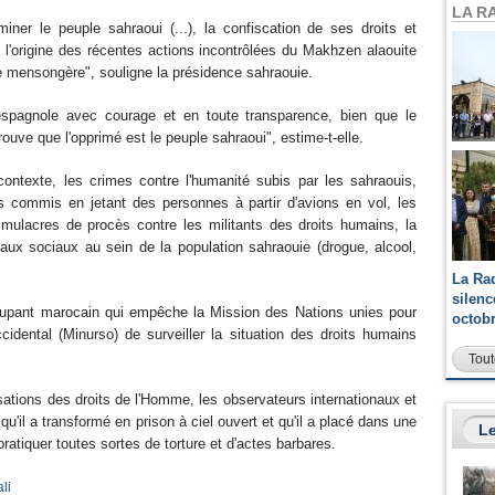
LA R
iner le peuple sahraoui (...), la confiscation de ses droits et
à l'origine des récentes actions incontrôlées du Makhzen alaouite
e mensongère", souligne la présidence sahraouie.
espagnole avec courage et en toute transparence, bien que le
rouve que l'opprimé est le peuple sahraoui", estime-t-elle.
ntexte, les crimes contre l'humanité subis par les sahraouis,
es commis en jetant des personnes à partir d'avions en vol, les
simulacres de procès contre les militants des droits humains, la
léaux sociaux au sein de la population sahraouie (drogue, alcool,
La Ra
silen
ccupant marocain qui empêche la Mission des Nations unies pour
octob
cidental (Minurso) de surveiller la situation des droits humains
Tout
ations des droits de l'Homme, les observateurs internationaux et
u'il a transformé en prison à ciel ouvert et qu'il a placé dans une
Le
 pratiquer toutes sortes de torture et d'actes barbares.
li