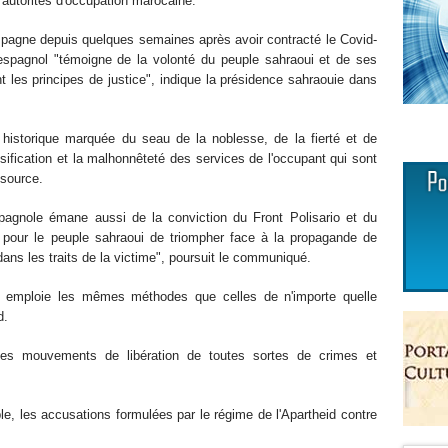
s autorités d'occupation marocaine.
Espagne depuis quelques semaines après avoir contracté le Covid-
 espagnol "témoigne de la volonté du peuple sahraoui et de ses
ant les principes de justice", indique la présidence sahraouie dans
historique marquée du seau de la noblesse, de la fierté et de
alsification et la malhonnêteté des services de l'occupant qui sont
 source.
pagnole émane aussi de la conviction du Front Polisario et du
pour le peuple sahraoui de triompher face à la propagande de
dans les traits de la victime", poursuit le communiqué.
 emploie les mêmes méthodes que celles de n'importe quelle
d.
es mouvements de libération de toutes sortes de crimes et
le, les accusations formulées par le régime de l'Apartheid contre