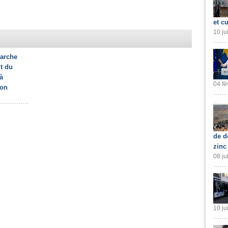
et cu
10 ju
arche
it du
à
04 fé
ion
de d
zinc
08 ju
10 ju