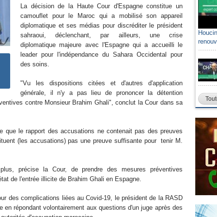
La décision de la Haute Cour d'Espagne constitue un
camouflet pour le Maroc qui a mobilisé son appareil
diplomatique et ses médias pour discréditer le président
Houcin
sahraoui, déclenchant, par ailleurs, une crise
renouv
diplomatique majeure avec l'Espagne qui a accueilli le
leader pour l'indépendance du Sahara Occidental pour
des soins.
"Vu les dispositions citées et d'autres d'application
générale, il n'y a pas lieu de prononcer la détention
Tout
éventives contre Monsieur Brahim Ghali", conclut la Cour dans sa
ue que le rapport des accusations ne contenait pas des preuves
tuent (les accusations) pas une preuve suffisante pour tenir M.
plus, précise la Cour, de prendre des mesures préventives
tat de l'entrée illicite de Brahim Ghali en Espagne.
pour des complications liées au Covid-19, le président de la RASD
le en répondant volontairement aux questions d'un juge après des