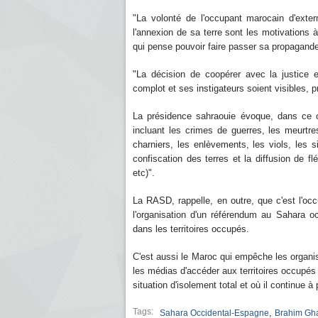
"La volonté de l'occupant marocain d'exterm
l'annexion de sa terre sont les motivations 
qui pense pouvoir faire passer sa propagand
"La décision de coopérer avec la justice 
complot et ses instigateurs soient visibles, p
La présidence sahraouie évoque, dans ce co
incluant les crimes de guerres, les meurtr
charniers, les enlèvements, les viols, les 
confiscation des terres et la diffusion de f
etc)".
La RASD, rappelle, en outre, que c'est l'o
l'organisation d'un référendum au Sahara oc
dans les territoires occupés.
C'est aussi le Maroc qui empêche les organis
les médias d'accéder aux territoires occupés q
situation d'isolement total et où il continue à
Tags:
,
Sahara Occidental-Espagne
Brahim Gha