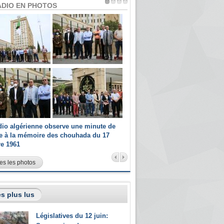
ADIO EN PHOTOS
dio algérienne observe une minute de
Les champions paralympiques 
ce à la mémoire des chouhada du 17
Radio Algérienne et recrutés 
re 1961
sportifs
es les photos
s plus lus
Législatives du 12 juin: