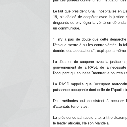
plaintes portées contre lui sur instigation de
Le fait que président Ghali, hospitalisé en 
19, ait décidé de coopérer avec la justice
dirigeants de privilégier la vérité en défend
un communiqué.
"Il n'y a pas de doute que cette démarche 
l'éthique mettra à nu les contre-vérités, la f
derrière ces accusations", explique la même
La décision de coopérer avec la justice es
gouvernement de la RASD de la nécessité 
l'occupant qui souhaite "montrer le bourreau 
La RASD rappelle que l'occupant marocain
puissance occupante dont celle de l'Aparthei
Des méthodes qui consistent à accuser l
d'attentats terroristes.
La présidence sahraouie cite, à titre d'exemp
le leader africain, Nelson Mandela.