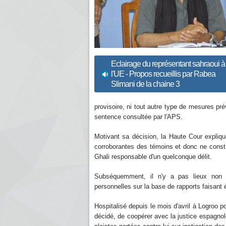
Eclairage du représentant sahraoui à
l'UE - Propos recueillis par Rabea
Slimani de la chaine 3
provisoire, ni tout autre type de mesures pr
sentence consultée par l'APS.
Motivant sa décision, la Haute Cour expliq
corroborantes des témoins et donc ne consti
Ghali responsable d'un quelconque délit.
Subséquemment, il n'y a pas lieux non 
personnelles sur la base de rapports faisant é
Hospitalisé depuis le mois d'avril à Logroo 
décidé, de coopérer avec la justice espagno