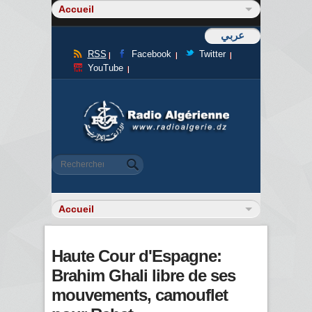
عربي
RSS
Facebook
Twitter
YouTube
Formulaire de recherche
Rechercher
Haute Cour d'Espagne:
Brahim Ghali libre de ses
mouvements, camouflet