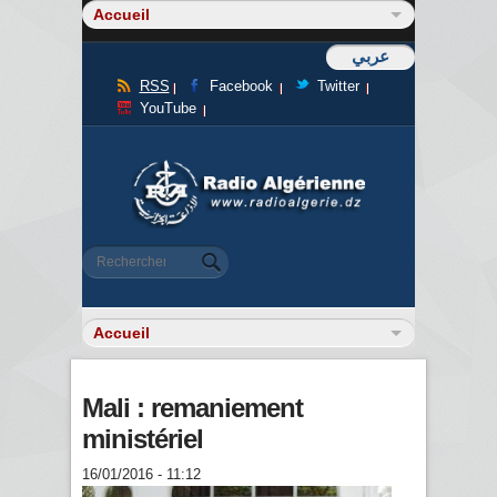
عربي
RSS
Facebook
Twitter
YouTube
Formulaire de recherche
Rechercher
Mali : remaniement
ministériel
16/01/2016 - 11:12