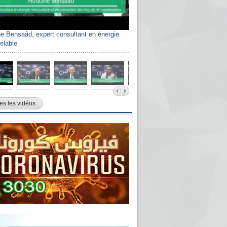
e Bensaâd, expert consultant en énergie
elable
es les vidéos