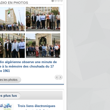
ADIO EN PHOTOS
dio algérienne observe une minute de
Les champions paralympiques 
ce à la mémoire des chouhada du 17
Radio Algérienne et recrutés 
re 1961
sportifs
es les photos
s plus lus
Trois liens électroniques