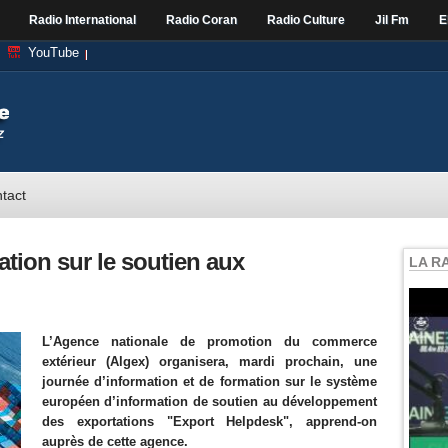
Radio International
Radio Coran
Radio Culture
Jil Fm
E
YouTube
tact
ation sur le soutien aux
LA R
L’Agence nationale de promotion du commerce
extérieur (Algex) organisera, mardi prochain, une
journée d’information et de formation sur le système
européen d’information de soutien au développement
des exportations "Export Helpdesk", apprend-on
auprès de cette agence.