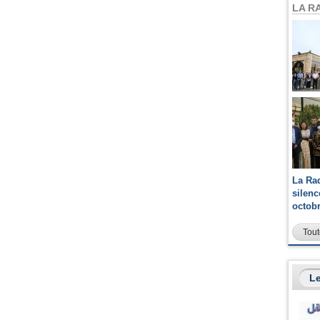
LA R
La Ra
silen
octob
Tout
Le