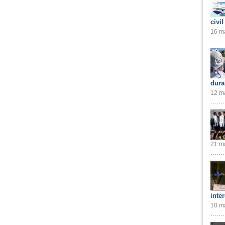
civil
16 ma
dura
12 ma
21 ma
inte
10 ma