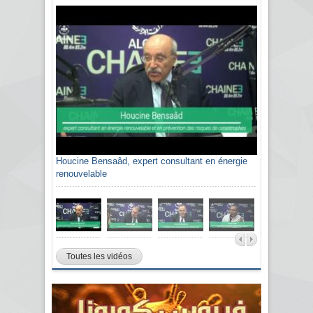
Houcine Bensaâd, expert consultant en énergie
Sami Agli, président de la Confédération
renouvelable
algérienne du patronat citoyen CAPC
Toutes les vidéos