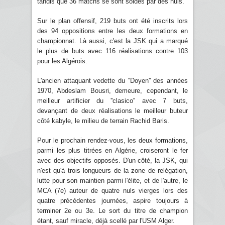
tandis que 36 matchs se sont soldés par des nuls.
Sur le plan offensif, 219 buts ont été inscrits lors
des 94 oppositions entre les deux formations en
championnat. Là aussi, c'est la JSK qui a marqué
le plus de buts avec 116 réalisations contre 103
pour les Algérois.
L'ancien attaquant vedette du ''Doyen'' des années
1970, Abdeslam Bousri, demeure, cependant, le
meilleur artificier du ''clasico'' avec 7 buts,
devançant de deux réalisations le meilleur buteur
côté kabyle, le milieu de terrain Rachid Baris.
Pour le prochain rendez-vous, les deux formations,
parmi les plus titrées en Algérie, croiseront le fer
avec des objectifs opposés. D'un côté, la JSK, qui
n'est qu'à trois longueurs de la zone de relégation,
lutte pour son maintien parmi l'élite, et de l'autre, le
MCA (7e) auteur de quatre nuls vierges lors des
quatre précédentes journées, aspire toujours à
terminer 2e ou 3e. Le sort du titre de champion
étant, sauf miracle, déjà scellé par l'USM Alger.