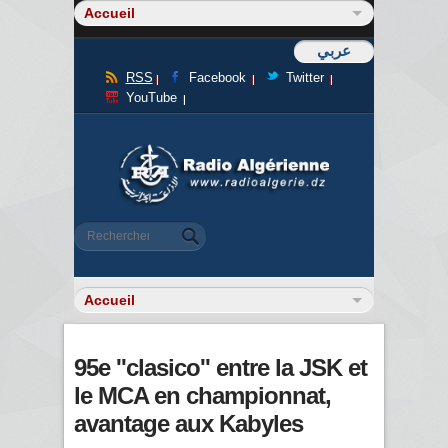
عربي
RSS
Facebook
Twitter
YouTube
Formulaire de recherche
Rechercher
95e ''clasico'' entre la JSK et
le MCA en championnat,
avantage aux Kabyles