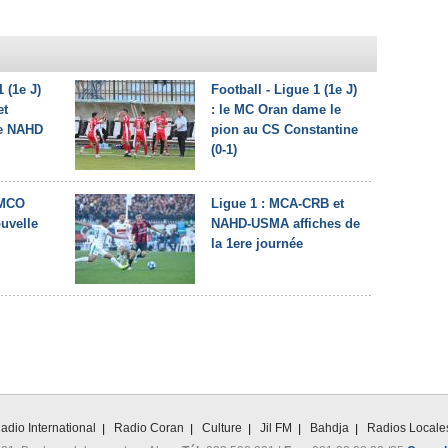
1 (1e J)
Football - Ligue 1 (1e J)
et
: le MC Oran dame le
le NAHD
pion au CS Constantine
(0-1)
 MCO
Ligue 1 : MCA-CRB et
ouvelle
NAHD-USMA affiches de
la 1ere journée
adio International
Radio Coran
Culture
Jil FM
Bahdja
Radios Locale