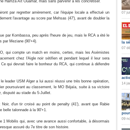
ine Hamza Aït Ouamar, mais sans parvenir à les concrétiser.
iront par regretter amèrement, car l'équipe locale a effectué un
07 ju
idement l'avantage au score par Mehsas (47'), avant de doubler la
que par Kombassa, peu après l'heure de jeu, mais le RCA a été le
ès par Meziane (90'+4).
la s
07 dé
MO, qui compte un match en moins, certes, mais les Asémistes
acement chez l'Aigle noir sétifien et pendant lequel il leur sera
. Ce qui devrait faire le bonheur du RCA, qui continue à défendre
acti
 le leader USM Alger a lui aussi réussi une très bonne opération,
14 ja
ier poursuivant au classement, le MO Béjaïa, suite à sa victoire
, disputé au stade du 5-Juillet.
Noir, d'un tir croisé au point de penalty (41'), avant que Rabie
e belle talonnade à la 90'+1.
pour
09 no
ue 1 Mobilis qui, avec une avance aussi confortable, à désormais
presque assuré du 7e titre de son histoire.