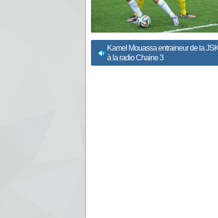
Kamel Mouassa entraineur de la JSK
à la radio Chaine 3