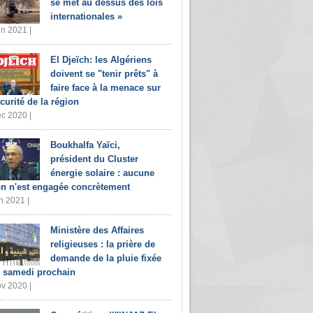
se met au dessus des lois
internationales »
in 2021 |
El Djeïch: les Algériens
doivent se "tenir prêts" à
faire face à la menace sur
écurité de la région
c 2020 |
Boukhalfa Yaïci,
président du Cluster
énergie solaire : aucune
on n'est engagée concrètement
n 2021 |
Ministère des Affaires
religieuses : la prière de
demande de la pluie fixée
 samedi prochain
v 2020 |