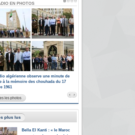
ADIO EN PHOTOS
dio algérienne observe une minute de
Les champions paralympiques 
ce à la mémoire des chouhada du 17
Radio Algérienne et recrutés 
re 1961
sportifs
es les photos
s plus lus
Bella El Kanti : « le Maroc