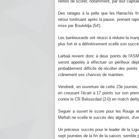
nettes de scorer, notamment, par leur capita
Des ratages à la pelle que les Harrachis fin
retour tonitruant après la pause, prenant rap
mise par Bouteldja (54').
Les banlieusards ont réussi à réduire la mar
plus fort et a définitivement scellé son succ
Larbaâ revient donc à deux points de l'AS
seront appelés à effectuer un périlleux dépl
probablement difficile de récolter des points
crânement ses chances de maintien.
Vendredi, en ouverture de cette 23e journée,
en creusant l'écart à 17 points sur son prem
contre le CR Belouizdad (2-0) en match derby
Seguer a ouvert le score pour les Rouge et 
Meftah ne scelle le succès des algérois, d'un
Un précieux succès pour le leader de la Lig
sept journées de la fin de la saison, semble 