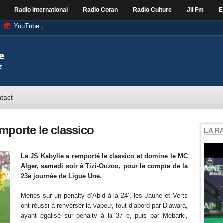
Radio International
Radio Coran
Radio Culture
Jil Fm
E
YouTube
tact
emporte le classico
LA R
La JS Kabylie a remporté le classico et domine le MC
Alger, samedi soir à Tizi-Ouzou, pour le compte de la
23e journée de Ligue Une.
Menés sur un penalty d’Abid à la 24’, les Jaune et Verts
ont réussi à renverser la vapeur, tout d’abord par Diawara,
ayant égalisé sur penalty à la 37 e, puis par Mebarki,