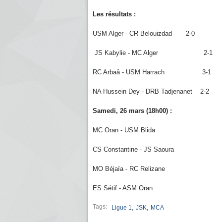
Les résultats :
USM Alger - CR Belouizdad 2-0
JS Kabylie - MC Alger 2-1
RC Arbaâ - USM Harrach 3-1
NA Hussein Dey - DRB Tadjenanet 2-2
Samedi, 26 mars (18h00) :
MC Oran - USM Blida
CS Constantine - JS Saoura
MO Béjaïa - RC Relizane
ES Sétif - ASM Oran
Tags:
,
,
Ligue 1
JSK
MCA