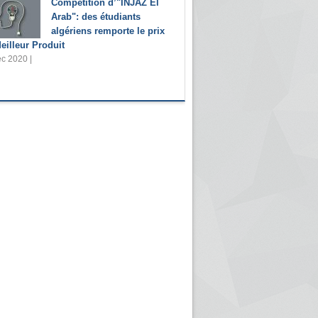
Compétition d’"INJAZ El
Arab": des étudiants
algériens remporte le prix
eilleur Produit
c 2020 |