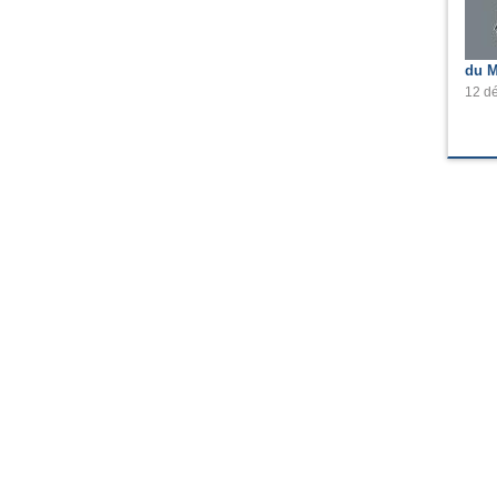
du M
12 dé