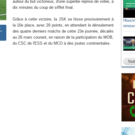
auteur du but victorieux, d'une superbe reprise de volée, à
dix minutes du coup de sifflet final.
Grâce à cette victoire, la JSK se hisse provisoirement à
Houcin
Sami A
la 10e place, avec 29 points, en attendant le déroulement
renouv
algéri
,
des quatre derniers matchs de cette 23e journée, décalés
au 26 mars courant, en raison de la participation du MOB,
du CSC de l'ESS et du MCO à des joutes continentales.
Tout