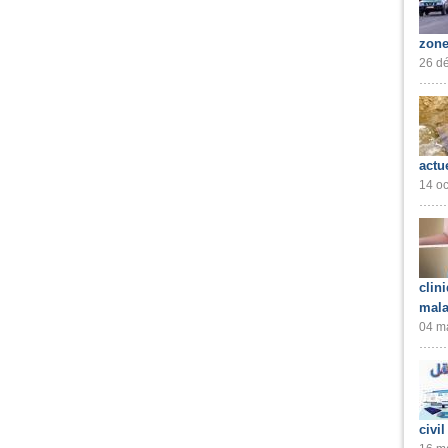
zone
26 dé
actu
14 oc
clin
mala
04 ma
civil