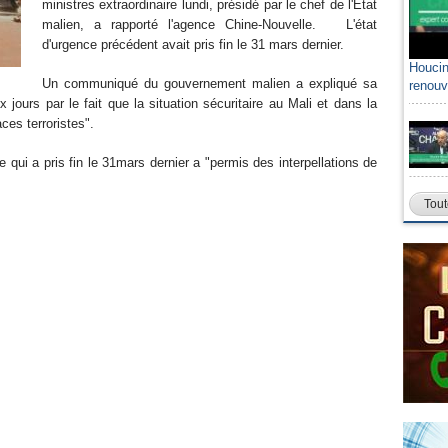
ministres extraordinaire lundi, présidé par le chef de l'Etat
malien, a rapporté l'agence Chine-Nouvelle. L'état
d'urgence précédent avait pris fin le 31 mars dernier.
Houcin
Sami A
Un communiqué du gouvernement malien a expliqué sa
renouv
algéri
 jours par le fait que la situation sécuritaire au Mali et dans la
ces terroristes".
e qui a pris fin le 31mars dernier a "permis des interpellations de
Tout