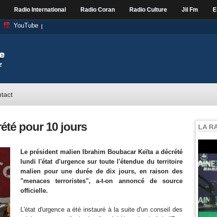
Radio International
Radio Coran
Radio Culture
Jil Fm
E
YouTube
tact
rété pour 10 jours
LA R
Le président malien Ibrahim Boubacar Keïta a décrété
lundi l'état d'urgence sur toute l'étendue du territoire
malien pour une durée de dix jours, en raison des
"menaces terroristes", a-t-on annoncé de source
officielle.
L'état d'urgence a été instauré à la suite d'un conseil des