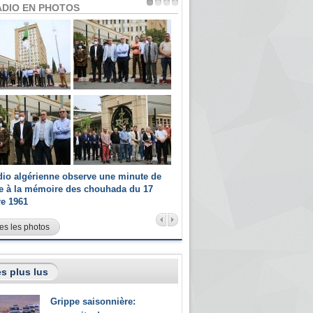
ADIO EN PHOTOS
dio algérienne observe une minute de
Les champions paralympiques 
ce à la mémoire des chouhada du 17
Radio Algérienne et recrutés 
re 1961
sportifs
es les photos
s plus lus
Grippe saisonnière: