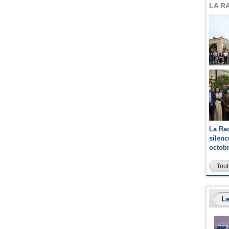
LA R
La Ra
silen
octob
Tout
Le