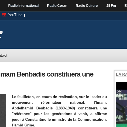
Radio International
Radio Coran
Radio Culture
Jil Fm
E
YouTube
tact
 l'Imam Benbadis constituera une
LA R
Le feuilleton, en cours de réalisation, sur le leader du
mouvement réformateur national, l'Imam,
Abdelhamid Benbadis (1889-1940) constituera une
"référence" pour les générations à venir, a affirmé
jeudi à Constantine le ministre de la Communication,
Hamid Grine.