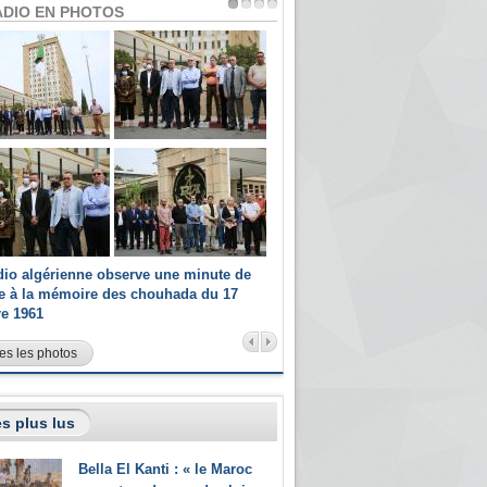
ADIO EN PHOTOS
dio algérienne observe une minute de
Les champions paralympiques 
ce à la mémoire des chouhada du 17
Radio Algérienne et recrutés 
re 1961
sportifs
es les photos
s plus lus
Bella El Kanti : « le Maroc