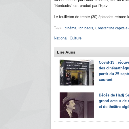
"Benbadis" est produit par l'Eptv.
Le feuilleton de trente (30) épisodes retrace 
Tags:
,
,
cinéma
ibn badis
Constantine capitale 
National
,
Culture
Lire Aussi
Covid-19 : réouv
des cinémathèqu
partir du 25 sep
courant
Décès de Hadj S
grand acteur de
et de théâtre alg