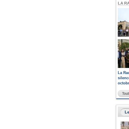
LA R
La Ra
silen
octob
Tout
Le