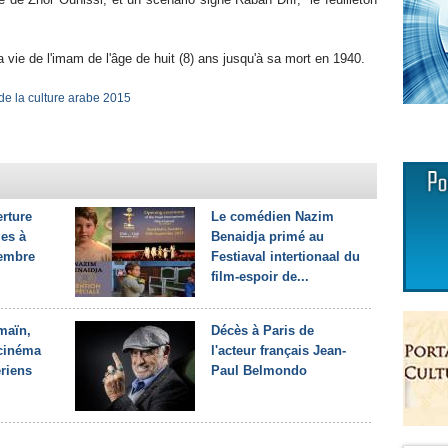
la vie de l'imam de l'âge de huit (8) ans jusqu'à sa mort en 1940.
de la culture arabe 2015
erture
Le comédien Nazim
es à
Benaidja primé au
tembre
Festiaval intertionaal du
film-espoir de...
maïn,
Décès à Paris de
 cinéma
l'acteur français Jean-
ériens
Paul Belmondo