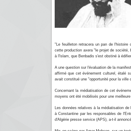
"Le feuilleton retracera un pan de l'histoire
cette production axera "le projet de société, 
à l'Islam, que Benbadis s'est obstiné à édifie
A une question sur l'évaluation de la manifes
affirmé que cet événement culturel, étalé 
avait constitué une "opportunité pour la ville
Concernant la médiatisation de cet événement
moyens ont été mobilisés pour une meilleure v
Les données relatives à la médiatisation de
à Constantine par les responsables de l'Entre
d'Algérie presse service (APS), a-t-il annonc
Mis en scène par Amar Mohcen, sur un texte 