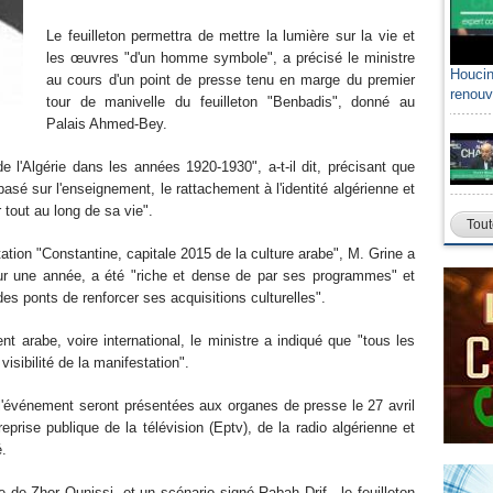
Le feuilleton permettra de mettre la lumière sur la vie et
les œuvres "d'un homme symbole", a précisé le ministre
Houcin
au cours d'un point de presse tenu en marge du premier
renouv
tour de manivelle du feuilleton "Benbadis", donné au
Palais Ahmed-Bey.
 de l'Algérie dans les années 1920-1930", a-t-il dit, précisant que
basé sur l'enseignement, le rattachement à l'identité algérienne et
r tout au long de sa vie".
Tout
tation "Constantine, capitale 2015 de la culture arabe", M. Grine a
sur une année, a été "riche et dense de par ses programmes" et
 des ponts de renforcer ses acquisitions culturelles".
 arabe, voire international, le ministre a indiqué que "tous les
isibilité de la manifestation".
 l'événement seront présentées aux organes de presse le 27 avril
prise publique de la télévision (Eptv), de la radio algérienne et
é.
de Zhor Ounissi, et un scénario signé Rabah Drif, le feuilleton