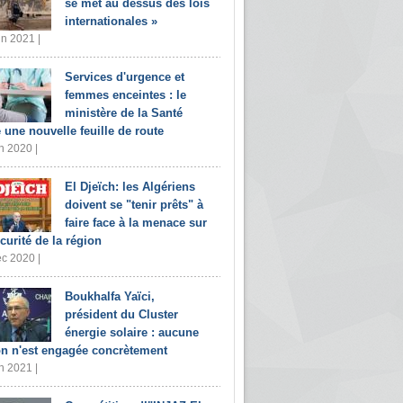
se met au dessus des lois
internationales »
in 2021 |
Services d'urgence et
femmes enceintes : le
ministère de la Santé
e une nouvelle feuille de route
n 2020 |
El Djeïch: les Algériens
doivent se "tenir prêts" à
faire face à la menace sur
écurité de la région
c 2020 |
Boukhalfa Yaïci,
président du Cluster
énergie solaire : aucune
on n'est engagée concrètement
n 2021 |