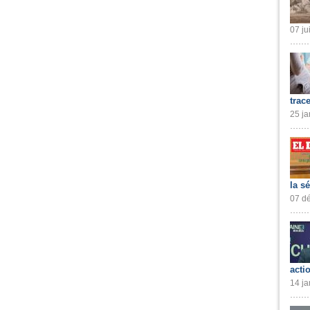
07 ju
trac
25 ja
la s
07 dé
acti
14 ja