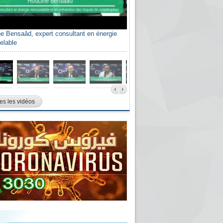
e Bensaâd, expert consultant en énergie
elable
es les vidéos