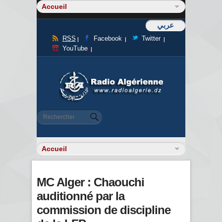
عربي
RSS
Facebook
Twitter
YouTube
Formulaire de recherche
Rechercher
MC Alger : Chaouchi
auditionné par la
commission de discipline