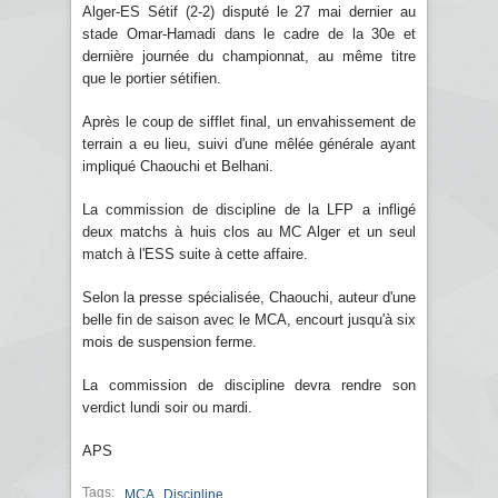
Alger-ES Sétif (2-2) disputé le 27 mai dernier au
stade Omar-Hamadi dans le cadre de la 30e et
dernière journée du championnat, au même titre
que le portier sétifien.
Après le coup de sifflet final, un envahissement de
terrain a eu lieu, suivi d'une mêlée générale ayant
impliqué Chaouchi et Belhani.
La commission de discipline de la LFP a infligé
deux matchs à huis clos au MC Alger et un seul
match à l'ESS suite à cette affaire.
Selon la presse spécialisée, Chaouchi, auteur d'une
belle fin de saison avec le MCA, encourt jusqu'à six
mois de suspension ferme.
La commission de discipline devra rendre son
verdict lundi soir ou mardi.
APS
Tags:
,
MCA
Discipline