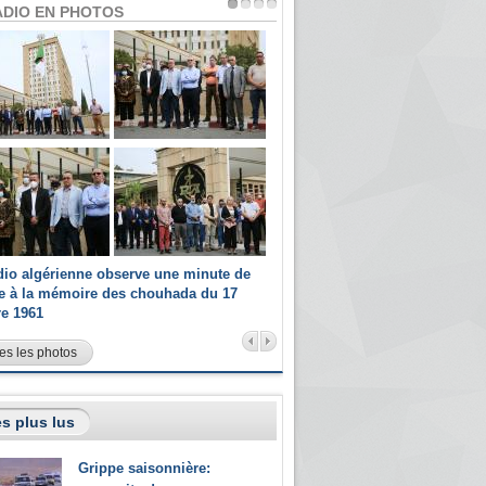
ADIO EN PHOTOS
dio algérienne observe une minute de
Les champions paralympiques 
ce à la mémoire des chouhada du 17
Radio Algérienne et recrutés 
re 1961
sportifs
es les photos
s plus lus
Grippe saisonnière: