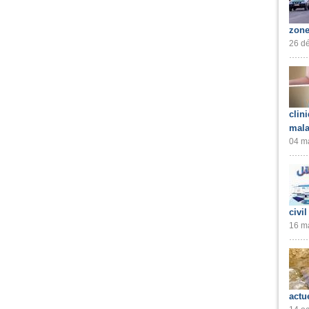
zone
26 dé
clin
mala
04 ma
civil
16 ma
actu