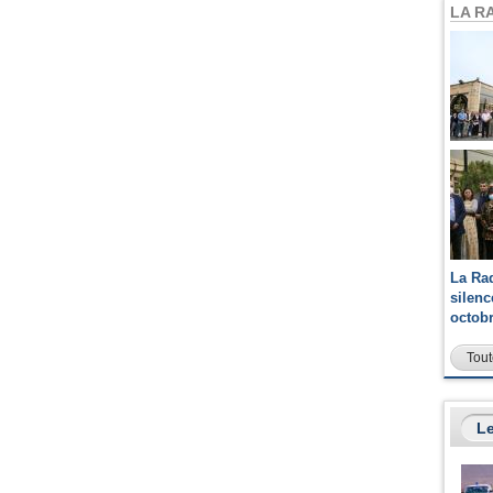
LA R
La Ra
silen
octob
Tout
Le