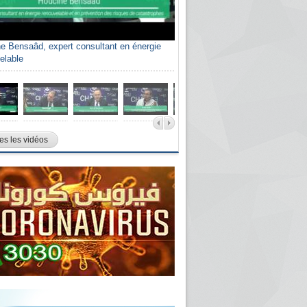
e Bensaâd, expert consultant en énergie
elable
es les vidéos