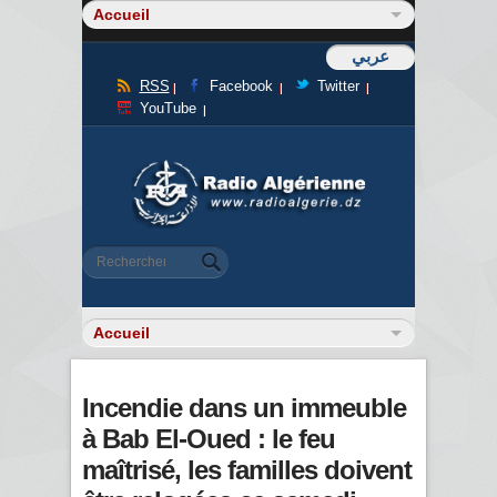
عربي
RSS
Facebook
Twitter
YouTube
Formulaire de recherche
Rechercher
Incendie dans un immeuble
à Bab El-Oued : le feu
maîtrisé, les familles doivent