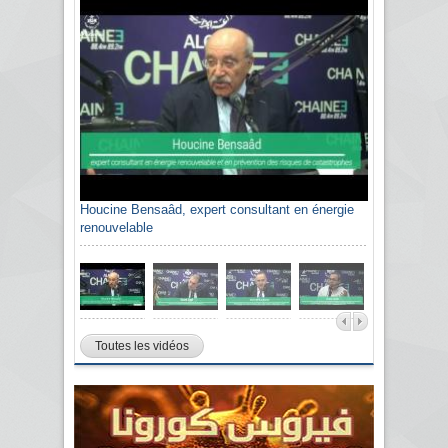
Houcine Bensaâd, expert consultant en énergie
Sami Agli, président de la Confédération
renouvelable
algérienne du patronat citoyen CAPC
Toutes les vidéos