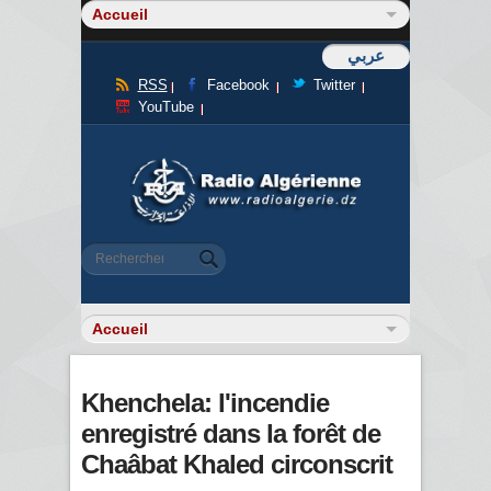
عربي
RSS
Facebook
Twitter
YouTube
Formulaire de recherche
Rechercher
Khenchela: l'incendie
enregistré dans la forêt de
Chaâbat Khaled circonscrit