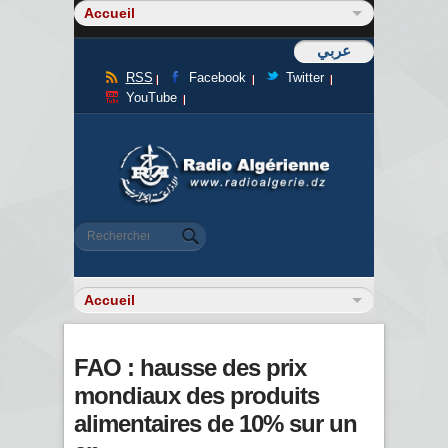
عربي
RSS
Facebook
Twitter
YouTube
Formulaire de recherche
Rechercher
FAO : hausse des prix
mondiaux des produits
alimentaires de 10% sur un