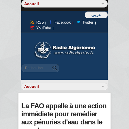
عربي
RSS
Facebook
Twitter
YouTube
Formulaire de recherche
Rechercher
La FAO appelle à une action
immédiate pour remédier
aux pénuries d'eau dans le