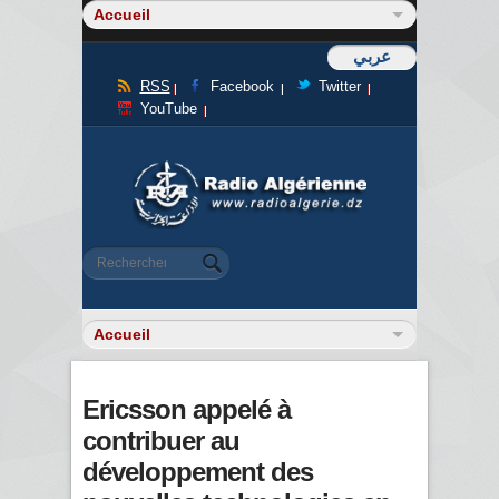
عربي
RSS
Facebook
Twitter
YouTube
Formulaire de recherche
Rechercher
Ericsson appelé à
contribuer au
développement des