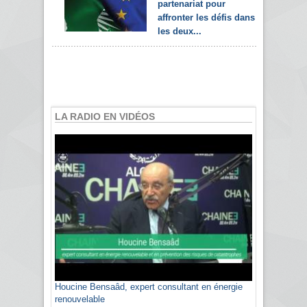
partenariat pour
affronter les défis dans
les deux...
LA RADIO EN VIDÉOS
Houcine Bensaâd, expert consultant en énergie
Sami Agli, président de la Confédération
renouvelable
algérienne du patronat citoyen CAPC