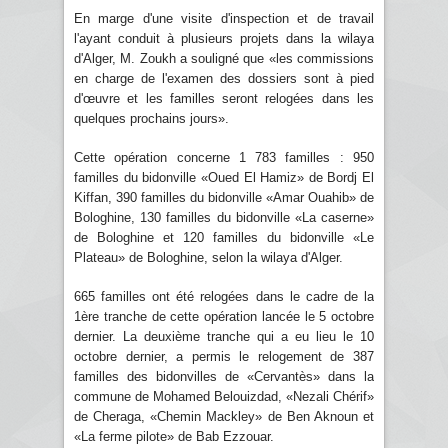
En marge d'une visite d'inspection et de travail
l'ayant conduit à plusieurs projets dans la wilaya
d'Alger, M. Zoukh a souligné que «les commissions
en charge de l'examen des dossiers sont à pied
d'œuvre et les familles seront relogées dans les
quelques prochains jours».
Cette opération concerne 1 783 familles : 950
familles du bidonville «Oued El Hamiz» de Bordj El
Kiffan, 390 familles du bidonville «Amar Ouahib» de
Bologhine, 130 familles du bidonville «La caserne»
de Bologhine et 120 familles du bidonville «Le
Plateau» de Bologhine, selon la wilaya d'Alger.
665 familles ont été relogées dans le cadre de la
1ère tranche de cette opération lancée le 5 octobre
dernier. La deuxième tranche qui a eu lieu le 10
octobre dernier, a permis le relogement de 387
familles des bidonvilles de «Cervantès» dans la
commune de Mohamed Belouizdad, «Nezali Chérif»
de Cheraga, «Chemin Mackley» de Ben Aknoun et
«La ferme pilote» de Bab Ezzouar.