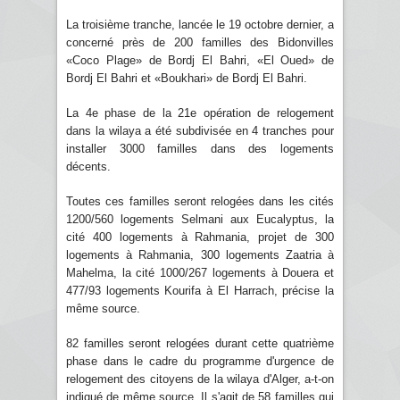
La troisième tranche, lancée le 19 octobre dernier, a
concerné près de 200 familles des Bidonvilles
«Coco Plage» de Bordj El Bahri, «El Oued» de
Bordj El Bahri et «Boukhari» de Bordj El Bahri.
La 4e phase de la 21e opération de relogement
dans la wilaya a été subdivisée en 4 tranches pour
installer 3000 familles dans des logements
décents.
Toutes ces familles seront relogées dans les cités
1200/560 logements Selmani aux Eucalyptus, la
cité 400 logements à Rahmania, projet de 300
logements à Rahmania, 300 logements Zaatria à
Mahelma, la cité 1000/267 logements à Douera et
477/93 logements Kourifa à El Harrach, précise la
même source.
82 familles seront relogées durant cette quatrième
phase dans le cadre du programme d'urgence de
relogement des citoyens de la wilaya d'Alger, a-t-on
indiqué de même source. Il s'agit de 58 familles qui