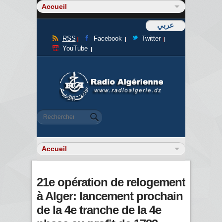
عربي
RSS
Facebook
Twitter
YouTube
Formulaire de recherche
Rechercher
21e opération de relogement
à Alger: lancement prochain
de la 4e tranche de la 4e