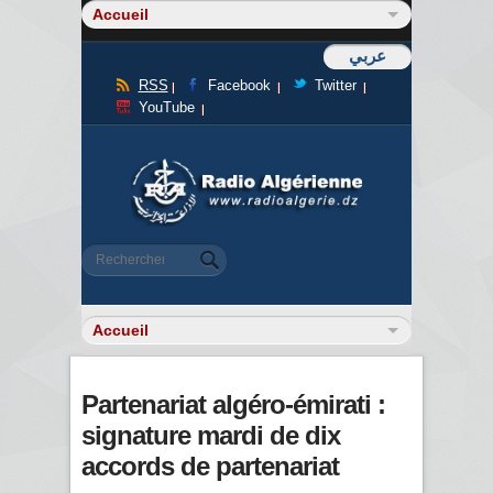
عربي
RSS
Facebook
Twitter
YouTube
Formulaire de recherche
Rechercher
Partenariat algéro-émirati :
signature mardi de dix
accords de partenariat