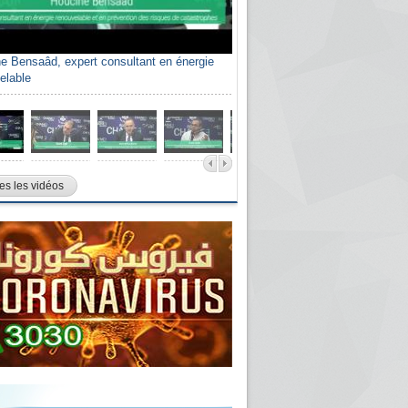
e Bensaâd, expert consultant en énergie
elable
es les vidéos