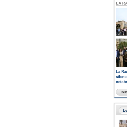
LA R
La Ra
silen
octob
Tout
Le