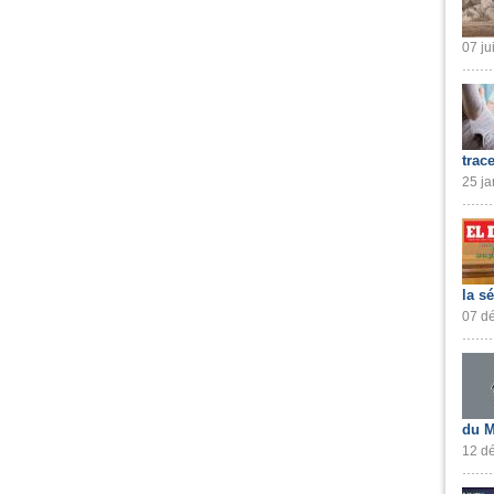
07 ju
trac
25 ja
la s
07 dé
du M
12 dé