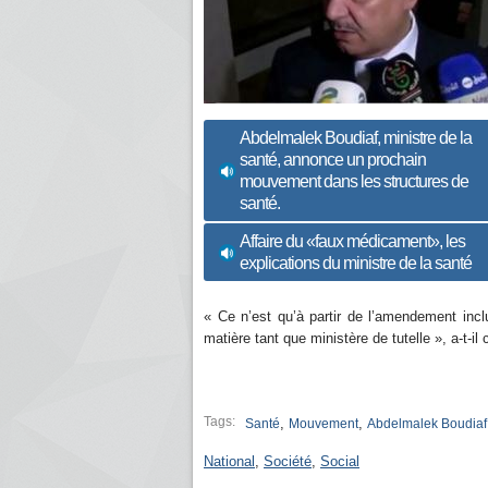
Abdelmalek Boudiaf, ministre de la
santé, annonce un prochain
mouvement dans les structures de
santé.
Affaire du «faux médicament», les
explications du ministre de la santé
« Ce n’est qu’à partir de l’amendement inclu
matière tant que ministère de tutelle », a-t-il 
Tags:
,
,
Santé
Mouvement
Abdelmalek Boudiaf
National
,
Société
,
Social