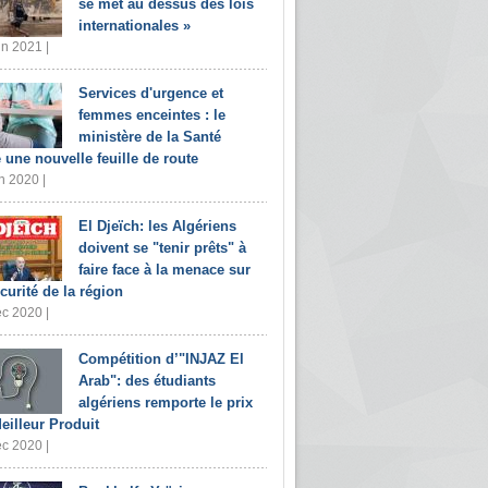
se met au dessus des lois
internationales »
in 2021 |
Services d'urgence et
femmes enceintes : le
ministère de la Santé
e une nouvelle feuille de route
n 2020 |
El Djeïch: les Algériens
doivent se "tenir prêts" à
faire face à la menace sur
écurité de la région
c 2020 |
Compétition d’"INJAZ El
Arab": des étudiants
algériens remporte le prix
eilleur Produit
c 2020 |