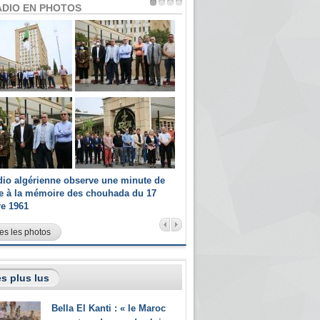
ADIO EN PHOTOS
dio algérienne observe une minute de
Les champions paralympiques 
ce à la mémoire des chouhada du 17
Radio Algérienne et recrutés 
re 1961
sportifs
es les photos
s plus lus
Bella El Kanti : « le Maroc