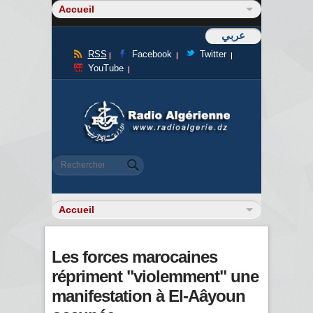
عربي
RSS
Facebook
Twitter
YouTube
Formulaire de recherche
Rechercher
Les forces marocaines
répriment "violemment" une
manifestation à El-Aâyoun