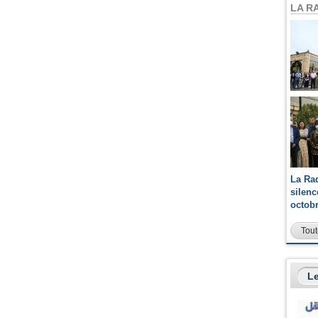
LA R
La Ra
silen
octob
Tout
Le