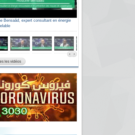
e Bensaâd, expert consultant en énergie
elable
es les vidéos