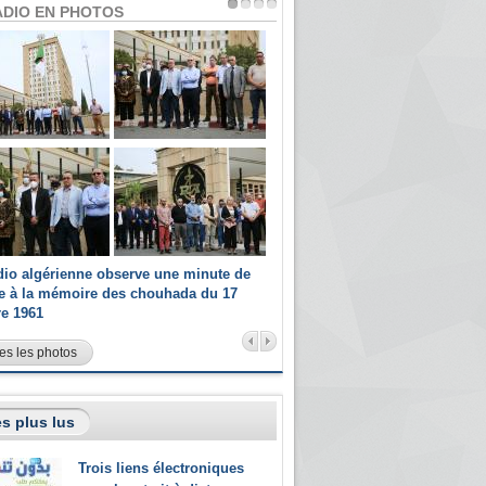
ADIO EN PHOTOS
dio algérienne observe une minute de
Les champions paralympiques 
ce à la mémoire des chouhada du 17
Radio Algérienne et recrutés 
re 1961
sportifs
es les photos
s plus lus
Trois liens électroniques