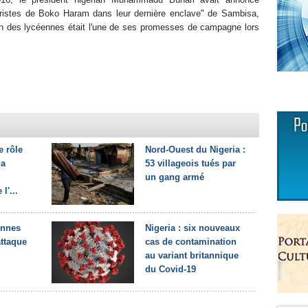
roristes de Boko Haram dans leur dernière enclave" de Sambisa,
ion des lycéennes était l'une de ses promesses de campagne lors
e rôle
Nord-Ouest du Nigeria :
la
53 villageois tués par
un gang armé
l'...
onnes
Nigeria : six nouveaux
attaque
cas de contamination
au variant britannique
du Covid-19