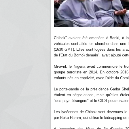
Chibok" avaient été amenées à Banki, à la 
véhicules sont allés les chercher dans une f
(1630 GMT). Elles sont logées dans les araqu
de l'Etat du Borno) demain", avait ajouté cet
Mi-avril, le Nigeria avait commémoré le tro
groupe terroriste en 2014. En octobre 2016,
enfants nés en captivité, avec l'aide du Comi
Le porte-parole de la présidence Garba Shehu
étaient en négociations, mais qu'elles étaie
"des pays étrangers" et le CICR poursuivaient
Les lycéennes de Chibok sont devenues le 
par Boko Haram, qui utilise le kidnapping 
A l'occasion des fêtes de fin d'année 2