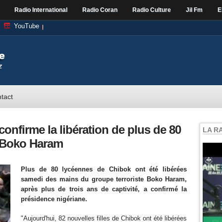
Radio International
Radio Coran
Radio Culture
Jil Fm
E
YouTube
tact
onfirme la libération de plus de 80
LA R
 Boko Haram
Plus de 80 lycéennes de Chibok ont été libérées
samedi des mains du groupe terroriste Boko Haram,
après plus de trois ans de captivité, a confirmé la
présidence nigériane.
"Aujourd'hui, 82 nouvelles filles de Chibok ont été libérées