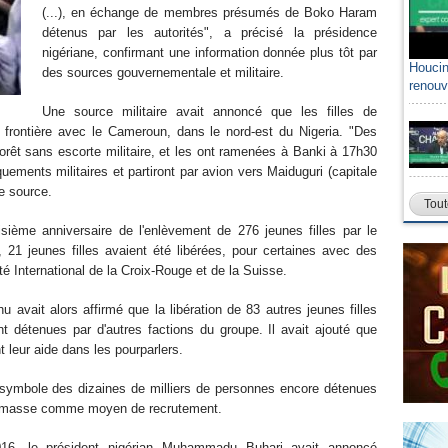
(...), en échange de membres présumés de Boko Haram
détenus par les autorités", a précisé la présidence
nigériane, confirmant une information donnée plus tôt par
Houcin
des sources gouvernementale et militaire.
renouv
Une source militaire avait annoncé que les filles de
frontière avec le Cameroun, dans le nord-est du Nigeria. "Des
orêt sans escorte militaire, et les ont ramenées à Banki à 17h30
ements militaires et partiront par avion vers Maiduguri (capitale
te source.
Tout
isième anniversaire de l'enlèvement de 276 jeunes filles par le
 21 jeunes filles avaient été libérées, pour certaines avec des
té International de la Croix-Rouge et de la Suisse.
 avait alors affirmé que la libération de 83 autres jeunes filles
nt détenues par d'autres factions du groupe. Il avait ajouté que
 leur aide dans les pourparlers.
symbole des dizaines de milliers de personnes encore détenues
de masse comme moyen de recrutement.
016, le président nigérian Muhammadu Buhari avait annoncé