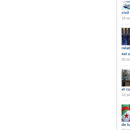
civil
16 ma
rela
est 
02 ma
et cu
10 ju
de l