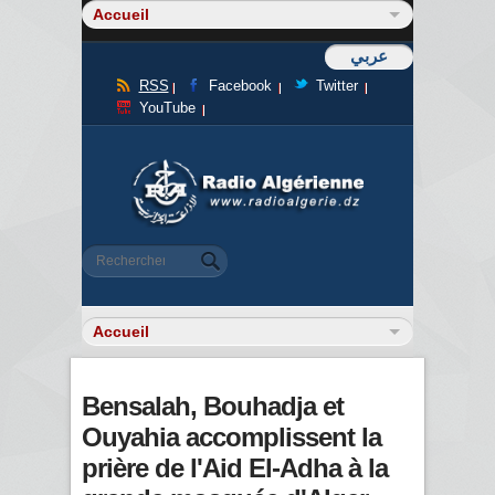
عربي
RSS
Facebook
Twitter
YouTube
Formulaire de recherche
Rechercher
Bensalah, Bouhadja et
Ouyahia accomplissent la
prière de l'Aid El-Adha à la