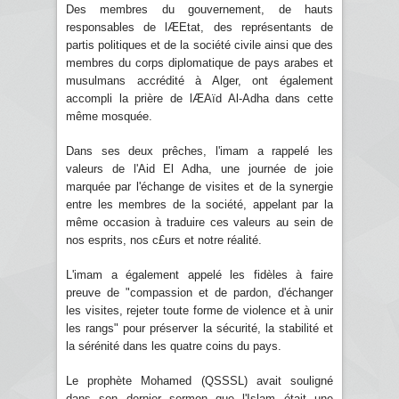
Des membres du gouvernement, de hauts
responsables de lÆEtat, des représentants de
partis politiques et de la société civile ainsi que des
membres du corps diplomatique de pays arabes et
musulmans accrédité à Alger, ont également
accompli la prière de lÆAïd Al-Adha dans cette
même mosquée.
Dans ses deux prêches, l'imam a rappelé les
valeurs de l'Aid El Adha, une journée de joie
marquée par l'échange de visites et de la synergie
entre les membres de la société, appelant par la
même occasion à traduire ces valeurs au sein de
nos esprits, nos c£urs et notre réalité.
L'imam a également appelé les fidèles à faire
preuve de "compassion et de pardon, d'échanger
les visites, rejeter toute forme de violence et à unir
les rangs" pour préserver la sécurité, la stabilité et
la sérénité dans les quatre coins du pays.
Le prophète Mohamed (QSSSL) avait souligné
dans son dernier sermon que l'Islam était une