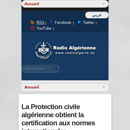
عربي
RSS
Facebook
Twitter
YouTube
Formulaire de recherche
Rechercher
La Protection civile
algérienne obtient la
certification aux normes