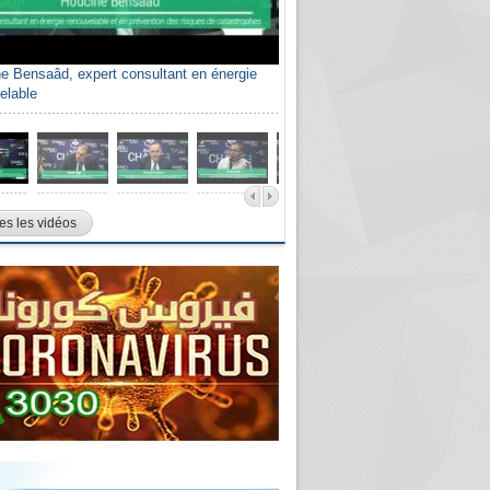
e Bensaâd, expert consultant en énergie
elable
es les vidéos