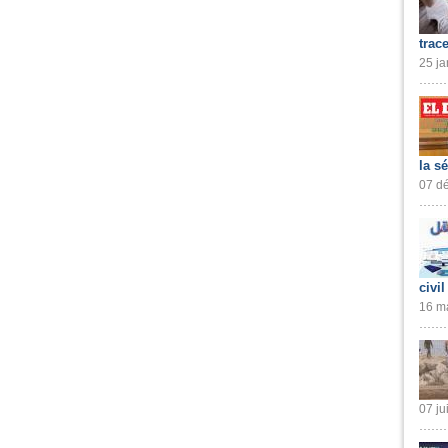
trac
25 ja
la s
07 dé
civil
16 ma
07 ju