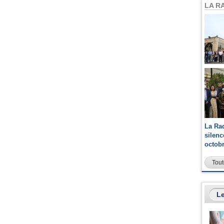
LA R
La Ra
silen
octob
Tout
Le