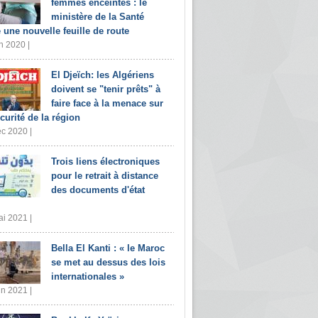
femmes enceintes : le
ministère de la Santé
e une nouvelle feuille de route
n 2020 |
El Djeïch: les Algériens
doivent se "tenir prêts" à
faire face à la menace sur
écurité de la région
c 2020 |
Trois liens électroniques
pour le retrait à distance
des documents d'état
i 2021 |
Bella El Kanti : « le Maroc
se met au dessus des lois
internationales »
in 2021 |