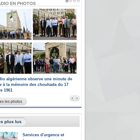
ADIO EN PHOTOS
dio algérienne observe une minute de
Les champions paralympiques 
ce à la mémoire des chouhada du 17
Radio Algérienne et recrutés 
re 1961
sportifs
es les photos
s plus lus
Services d'urgence et