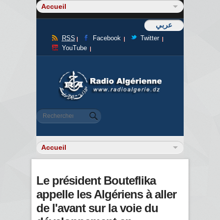
عربي
RSS
Facebook
Twitter
YouTube
Formulaire de recherche
Rechercher
Le président Bouteflika
appelle les Algériens à aller
de l'avant sur la voie du