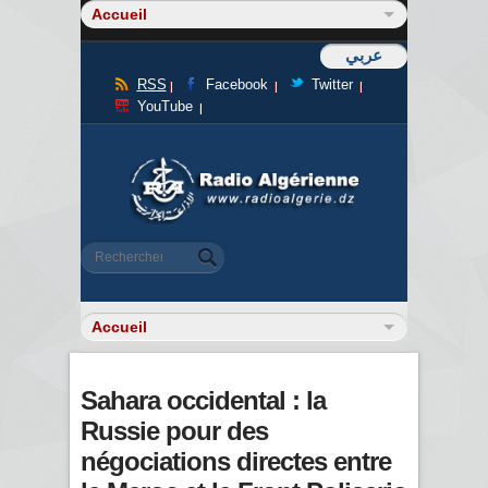
عربي
RSS
Facebook
Twitter
YouTube
Formulaire de recherche
Rechercher
Sahara occidental : la
Russie pour des
négociations directes entre