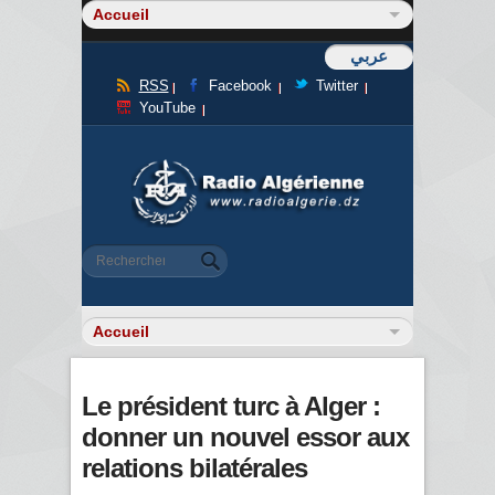
عربي
RSS
Facebook
Twitter
YouTube
Formulaire de recherche
Rechercher
Le président turc à Alger :
donner un nouvel essor aux
relations bilatérales