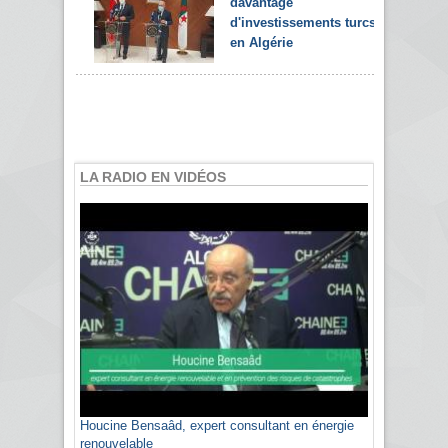
davantage
d'investissements turcs
en Algérie
LA RADIO EN VIDÉOS
Houcine Bensaâd, expert consultant en énergie
Sami Agli, président de la Confédération
renouvelable
algérienne du patronat citoyen CAPC