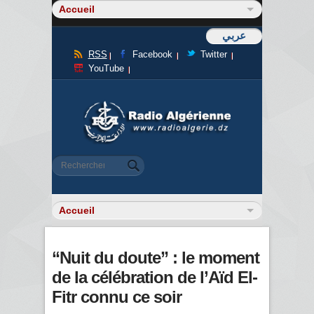
عربي
RSS
Facebook
Twitter
YouTube
Formulaire de recherche
Rechercher
“Nuit du doute” : le moment
de la célébration de l’Aïd El-
Fitr connu ce soir