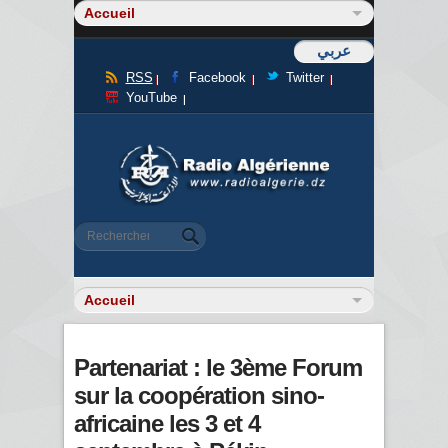
عربي
RSS
Facebook
Twitter
YouTube
Formulaire de recherche
Rechercher
Partenariat : le 3ème Forum
sur la coopération sino-
africaine les 3 et 4