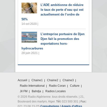
L’ADE ambitionne de réduire
le taux de perte d’eau qui est
actuellement de l’ordre de
50%
14 oct 2020 |
L’entreprise portuaire de Djen
Djen fait la promotion des
exportations hors-
hydrocarbures
28 juin 2021 |
Accueil
Chaine1
Chaine2
Chaine3
Radio International
Radio Coran
Culture
Jil FM
Bahdja
Radios Locales
© 2026 Radio Algérienne. tous droits réservés. | 21,
Boulevard des martyrs. Alger.
Tél:
023 500 301 |
Fax:
021 23 08 23 /25
Consultations / Appels d'offres