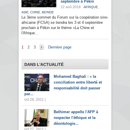
septembre à Pékin
22 aoû 2018
,
AFRIQUE
,
,
ASIE
CHINE
MONDE
Le 3ème sommet du Forum sur la coopération sino-
africaine (FCSA) se tiendra les 3 et 4 septembre
prochain à Pékin sur le thème «La Chine et
l'Afrique...
Pages
1
2
3
Dernière page
DANS L'ACTUALITÉ
Mohamed Baghali : « la
conciliation entre liberté et
responsabilité doit passer
par...
oct 28, 2021 |
Belhimer appelle l'AFP à
respecter l'éthique et la
déontologie...
oct 27, 2021 |