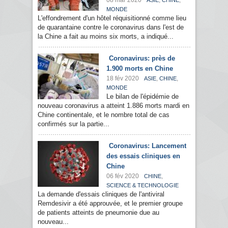
08 mar 2020
,
,
ASIE
CHINE
MONDE
L'effondrement d'un hôtel réquisitionné comme lieu
de quarantaine contre le coronavirus dans l'est de
la Chine a fait au moins six morts, a indiqué...
Coronavirus: près de
1.900 morts en Chine
18 fév 2020
,
,
ASIE
CHINE
MONDE
Le bilan de l'épidémie de
nouveau coronavirus a atteint 1.886 morts mardi en
Chine continentale, et le nombre total de cas
confirmés sur la partie...
Coronavirus: Lancement
des essais cliniques en
Chine
06 fév 2020
,
CHINE
SCIENCE & TECHNOLOGIE
La demande d'essais cliniques de l'antiviral
Remdesivir a été approuvée, et le premier groupe
de patients atteints de pneumonie due au
nouveau...