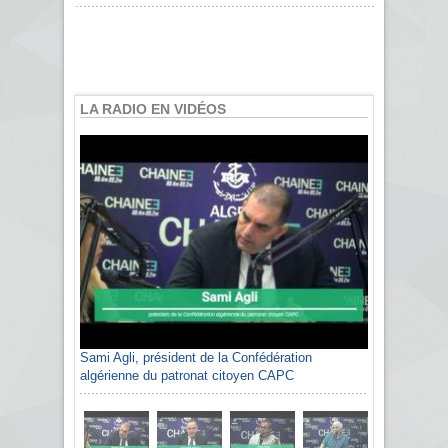
LA RADIO EN VIDÉOS
Sami Agli, président de la Confédération
Moncef Bouderba Président de l’association des
algérienne du patronat citoyen CAPC
céramistes Algériens ACA