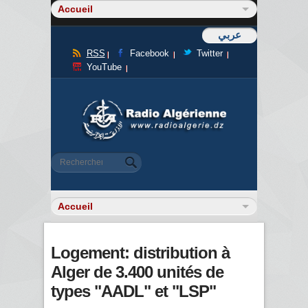
عربي
RSS
Facebook
Twitter
YouTube
Formulaire de recherche
Rechercher
Logement: distribution à
Alger de 3.400 unités de
types "AADL" et "LSP"