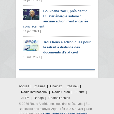
07 juin 2021 |
Boukhalfa Yaïci, président du
Cluster énergie solaire :
aucune action n'est engagée
concrètement
14 jan 2021 |
Trois liens électroniques pour
le retrait à distance des
documents d'état civil
16 mai 2021 |
Accueil
Chaine1
Chaine2
Chaine3
Radio International
Radio Coran
Culture
Jil FM
Bahdja
Radios Locales
© 2026 Radio Algérienne. tous droits réservés. | 21,
Boulevard des martyrs. Alger.
Tél:
023 500 301 |
Fax:
021 23 08 23 /25
Consultations / Appels d'offres