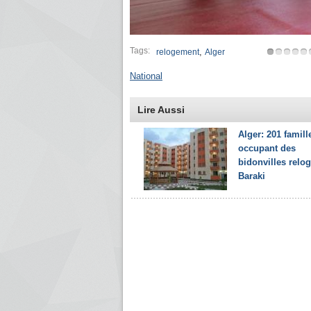
Tags:
,
relogement
Alger
National
Lire Aussi
Alger: 201 famill
occupant des
bidonvilles relo
Baraki