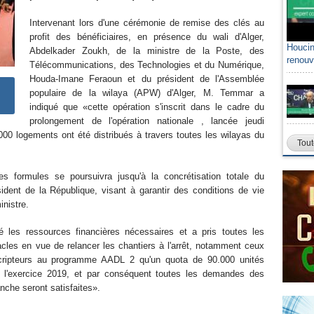
Intervenant lors d'une cérémonie de remise des clés au
profit des bénéficiaires, en présence du wali d'Alger,
Houcin
Sami A
Abdelkader Zoukh, de la ministre de la Poste, des
renouv
algéri
Télécommunications, des Technologies et du Numérique,
Houda-Imane Feraoun et du président de l'Assemblée
populaire de la wilaya (APW) d'Alger, M. Temmar a
indiqué que «cette opération s'inscrit dans le cadre du
prolongement de l'opération nationale , lancée jeudi
.000 logements ont été distribués à travers toutes les wilayas du
Tout
es formules se poursuivra jusqu'à la concrétisation totale du
dent de la République, visant à garantir des conditions de vie
inistre.
 les ressources financières nécessaires et a pris toutes les
cles en vue de relancer les chantiers à l'arrêt, notamment ceux
scripteurs au programme AADL 2 qu'un quota de 90.000 unités
e l'exercice 2019, et par conséquent toutes les demandes des
nche seront satisfaites».