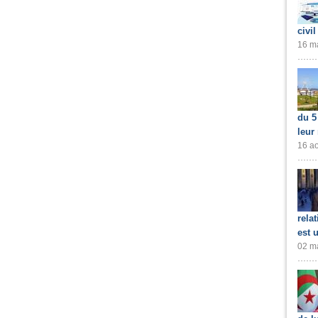
civil
16 ma
du 5
leur
16 ao
rela
est 
02 ma