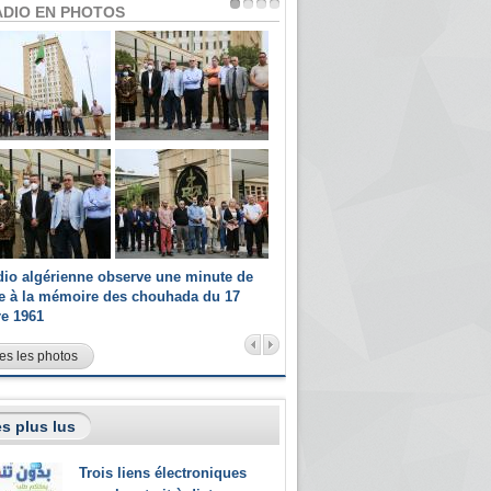
ADIO EN PHOTOS
dio algérienne observe une minute de
Les champions paralympiques 
ce à la mémoire des chouhada du 17
Radio Algérienne et recrutés 
re 1961
sportifs
es les photos
s plus lus
Trois liens électroniques