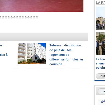
LA R
es
Tébessa : distribution
de plus de 6600
gées à
logements de
La Ra
différentes formules au
silen
cours de...
octob
Tout
Le