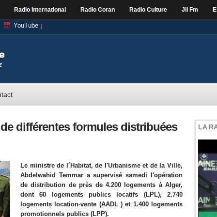
Radio International
Radio Coran
Radio Culture
Jil Fm
E
YouTube
tact
de différentes formules distribuées
LA R
Le ministre de l´Habitat, de l'Urbanisme et de la Ville,
Abdelwahid Temmar a supervisé samedi l'opération
de distribution de près de 4.200 logements à Alger,
dont 60 logements publics locatifs (LPL), 2.740
logements location-vente (AADL ) et 1.400 logements
promotionnels publics (LPP).