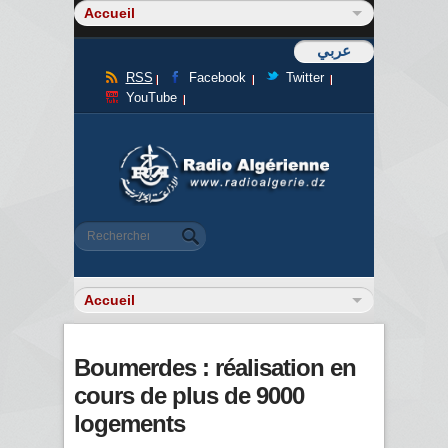
عربي
RSS
Facebook
Twitter
YouTube
Formulaire de recherche
Rechercher
Boumerdes : réalisation en
cours de plus de 9000
logements