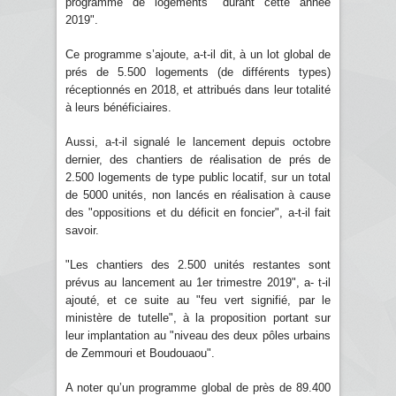
programme de logements "durant cette année
2019".
Ce programme s’ajoute, a-t-il dit, à un lot global de
prés de 5.500 logements (de différents types)
réceptionnés en 2018, et attribués dans leur totalité
à leurs bénéficiaires.
Aussi, a-t-il signalé le lancement depuis octobre
dernier, des chantiers de réalisation de prés de
2.500 logements de type public locatif, sur un total
de 5000 unités, non lancés en réalisation à cause
des "oppositions et du déficit en foncier", a-t-il fait
savoir.
"Les chantiers des 2.500 unités restantes sont
prévus au lancement au 1er trimestre 2019", a- t-il
ajouté, et ce suite au "feu vert signifié, par le
ministère de tutelle", à la proposition portant sur
leur implantation au "niveau des deux pôles urbains
de Zemmouri et Boudouaou".
A noter qu’un programme global de près de 89.400