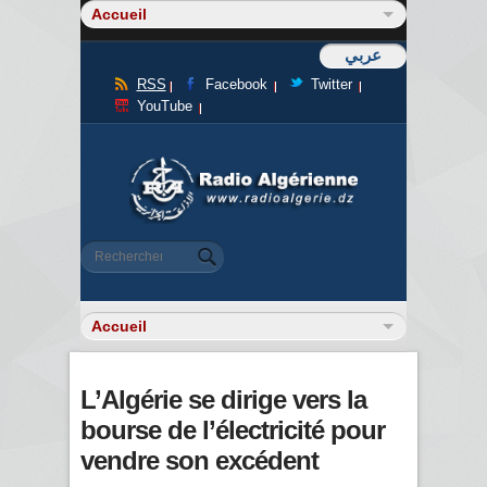
عربي
RSS
Facebook
Twitter
YouTube
Formulaire de recherche
Rechercher
L’Algérie se dirige vers la
bourse de l’électricité pour
vendre son excédent