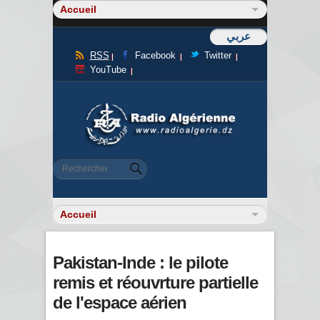
عربي
RSS
Facebook
Twitter
YouTube
Formulaire de recherche
Rechercher
Pakistan-Inde : le pilote
remis et réouvrture partielle
de l'espace aérien