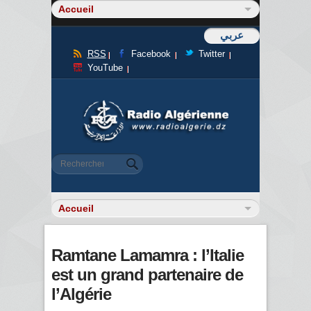
عربي
RSS
Facebook
Twitter
YouTube
Formulaire de recherche
Rechercher
Ramtane Lamamra : l’Italie
est un grand partenaire de
l’Algérie