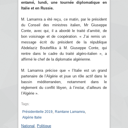
entamé, lundi, une tournée diplomatique en
Italie et en Russie.
M. Lamamra a été reçu, ce matin, par le président
du Conseil des ministres italien, Mr Giuseppe
Conte, avec qui, il a abordé le traité d’amitié, de
bon voisinage et de coopération. « J’ai remis un
message écrit du président de la république
Abdelaziz Bouteflika à M. Giuseppe Conte, qui
rentre dans le cadre du traité algéro-italien », a
affirmé le chef de la diplomatie algérienne.
M. Lamamra précise que « l’Italie est un grand
partenaire de l’Algérie et joue un rôle actif dans le
bassin méditerranéen, notamment dans le
réglement du conflit libyen, à l’instar, d’ailleurs de
l’Algérie ».
Tags:
,
,
Présidentielle 2019
Ramtane Lamamra
Algérie Italie
National
,
Politique