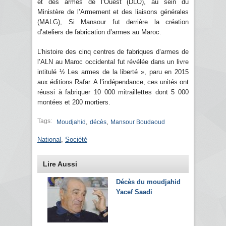
et des armes de l’Ouest (DLO), au sein du
Ministère de l’Armement et des liaisons générales
(MALG), Si Mansour fut derrière la création
d’ateliers de fabrication d’armes au Maroc.
L’histoire des cinq centres de fabriques d’armes de
l’ALN au Maroc occidental fut révélée dans un livre
intitulé ½ Les armes de la liberté », paru en 2015
aux éditions Rafar. A l’indépendance, ces unités ont
réussi à fabriquer 10 000 mitraillettes dont 5 000
montées et 200 mortiers.
Tags:
,
,
Moudjahid
décès
Mansour Boudaoud
National
,
Société
Lire Aussi
Décès du moudjahid
Yacef Saadi