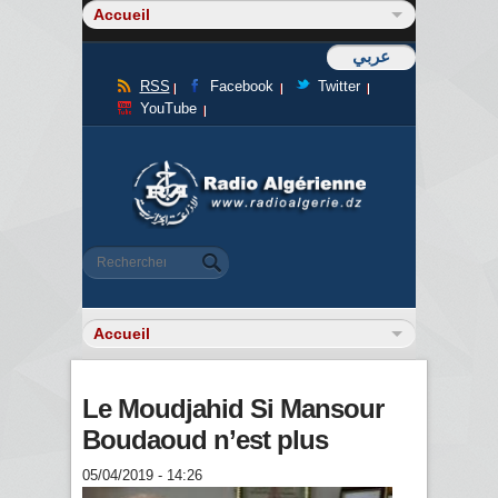
عربي
RSS
Facebook
Twitter
YouTube
Formulaire de recherche
Rechercher
Le Moudjahid Si Mansour
Boudaoud n’est plus
05/04/2019 - 14:26